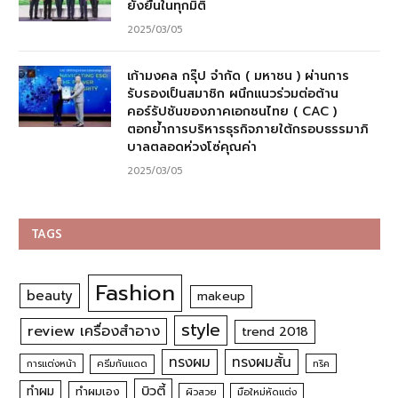
ยั่งยืนในทุกมิติ
2025/03/05
เก้ามงคล กรุ๊ป จำกัด ( มหาชน ) ผ่านการ
รับรองเป็นสมาชิก ผนึกแนวร่วมต่อต้าน
คอร์รัปชันของภาคเอกชนไทย ( CAC )
ตอกย้ำการบริหารธุรกิจภายใต้กรอบธรรมาภิ
บาลตลอดห่วงโซ่คุณค่า
2025/03/05
TAGS
Fashion
beauty
makeup
style
review เครื่องสำอาง
trend 2018
ทรงผม
ทรงผมสั้น
การแต่งหน้า
ครีมกันแดด
ทริค
บิวตี้
ทำผม
ทำผมเอง
ผิวสวย
มือใหม่หัดแต่ง