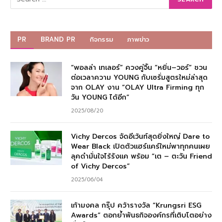
PR
BRAND PR
กิจกรรม
ภาพข่าว
“พอลล่า เทเลอร์” ควงคู่จิ้น “หยิ่น–วอร์” ชวน
ต่อเวลาความ YOUNG กับเซรั่มสูตรใหม่ล่าสุด
จาก OLAY งาน “OLAY Ultra Firming ทุก
วัน YOUNG ได้อีก”
2025/08/20
Vichy Dercos จัดอีเว้นท์สุดยิ่งใหญ่ Dare to
Wear Black เปิดตัวแฮร์แคร์ใหม่พาทุกคนเผย
ลุคดำมั่นใจไร้รังแค พร้อม “เต – ตะวัน Friend
of Vichy Dercos”
2025/06/04
เก้ามงคล กรุ๊ป คว้ารางวัล “Krungsri ESG
Awards” ตอกย้ำพันธกิจองค์กรที่เติบโตอย่าง