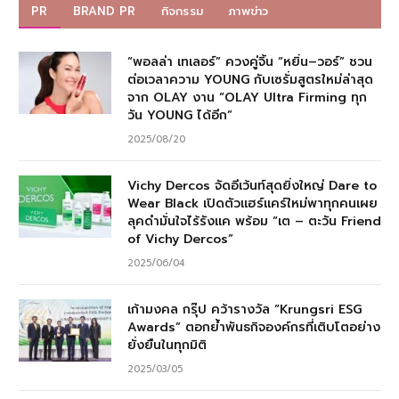
PR
BRAND PR
กิจกรรม
ภาพข่าว
“พอลล่า เทเลอร์” ควงคู่จิ้น “หยิ่น–วอร์” ชวน
ต่อเวลาความ YOUNG กับเซรั่มสูตรใหม่ล่าสุด
จาก OLAY งาน “OLAY Ultra Firming ทุก
วัน YOUNG ได้อีก”
2025/08/20
Vichy Dercos จัดอีเว้นท์สุดยิ่งใหญ่ Dare to
Wear Black เปิดตัวแฮร์แคร์ใหม่พาทุกคนเผย
ลุคดำมั่นใจไร้รังแค พร้อม “เต – ตะวัน Friend
of Vichy Dercos”
2025/06/04
เก้ามงคล กรุ๊ป คว้ารางวัล “Krungsri ESG
Awards” ตอกย้ำพันธกิจองค์กรที่เติบโตอย่าง
ยั่งยืนในทุกมิติ
2025/03/05