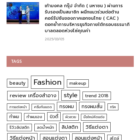
เก้ามงคล กรุ๊ป จำกัด ( มหาชน ) ผ่านการ
รับรองเป็นสมาชิก ผนึกแนวร่วมต่อต้าน
คอร์รัปชันของภาคเอกชนไทย ( CAC )
ตอกย้ำการบริหารธุรกิจภายใต้กรอบธรรมาภิ
บาลตลอดห่วงโซ่คุณค่า
2025/03/05
TAGS
Fashion
beauty
makeup
style
review เครื่องสำอาง
trend 2018
ทรงผม
ทรงผมสั้น
การแต่งหน้า
ครีมกันแดด
ทริค
บิวตี้
ทำผม
ทำผมเอง
ผิวสวย
มือใหม่หัดแต่ง
วิธีแต่งตา
ลิปสติก
รีวิวลิปสติก
ลดน้ำหนัก
วิธีแต่งหน้า
สอนแต่งหน้า
สอนแต่งตา
สไตล์