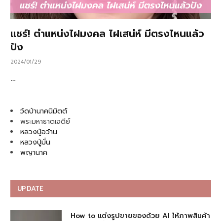
แชร์! ตำแหน่งไฝมงคล ไฝเสน่ห์ มีตรงไหนแล้ว
ปัง
2024/01/29
…
วัดป่านาคนิมิตต์
พระมหาธาตเจดีย์
หลวงปู่อว้าน
หลวงปู่มั่น
พญานาค
UPDATE
How to แต่งรูปขายของด้วย AI ให้ภาพสินค้า