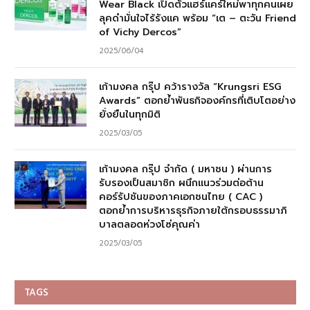
Wear Black เปิดตัวแฮร์แคร์ใหม่พาทุกคนเผย
ลุคดำมั่นใจไร้รังแค พร้อม “เต – ตะวัน Friend
of Vichy Dercos”
2025/06/04
เก้ามงคล กรุ๊ป คว้ารางวัล “Krungsri ESG
Awards” ตอกย้ำพันธกิจองค์กรที่เติบโตอย่าง
ยั่งยืนในทุกมิติ
2025/03/05
เก้ามงคล กรุ๊ป จำกัด ( มหาชน ) ผ่านการ
รับรองเป็นสมาชิก ผนึกแนวร่วมต่อต้าน
คอร์รัปชันของภาคเอกชนไทย ( CAC )
ตอกย้ำการบริหารธุรกิจภายใต้กรอบธรรมาภิ
บาลตลอดห่วงโซ่คุณค่า
2025/03/05
TAGS