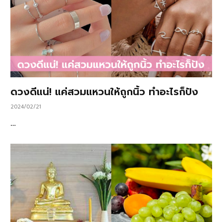
ดวงดีแน่! แค่สวมแหวนให้ถูกนิ้ว ทำอะไรก็ปัง
2024/02/21
…