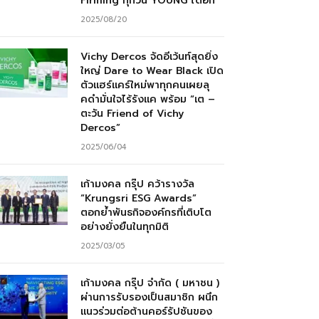
Firming ทุกวัน YOUNG ได้อีก”
2025/08/20
Vichy Dercos จัดอีเว้นท์สุดยิ่ง
ใหญ่ Dare to Wear Black เปิด
ตัวแฮร์แคร์ใหม่พาทุกคนเผยลุ
คดำมั่นใจไร้รังแค พร้อม “เต –
ตะวัน Friend of Vichy
Dercos”
2025/06/04
เก้ามงคล กรุ๊ป คว้ารางวัล
“Krungsri ESG Awards”
ตอกย้ำพันธกิจองค์กรที่เติบโต
อย่างยั่งยืนในทุกมิติ
2025/03/05
เก้ามงคล กรุ๊ป จำกัด ( มหาชน )
ผ่านการรับรองเป็นสมาชิก ผนึก
แนวร่วมต่อต้านคอร์รัปชันของ