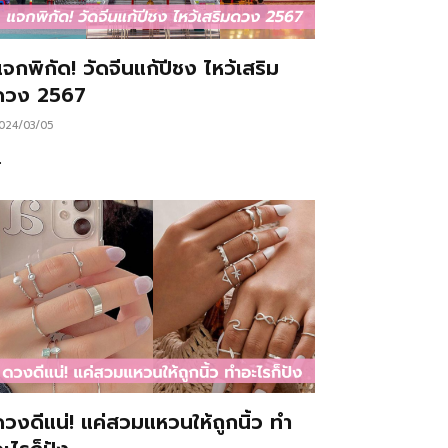
จกพิกัด! วัดจีนแก้ปีชง ไหว้เสริม
ดวง 2567
024/03/05
…
ดวงดีแน่! แค่สวมแหวนให้ถูกนิ้ว ทำ