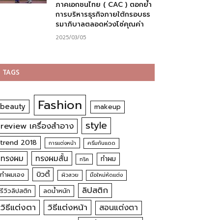
ภาคเอกชนไทย ( CAC ) ตอกย้ำ
การบริหารธุรกิจภายใต้กรอบธร
รมาภิบาลตลอดห่วงโซ่คุณค่า
2025/03/05
TAGS
Fashion
beauty
makeup
style
review เครื่องสำอาง
trend 2018
การแต่งหน้า
ครีมกันแดด
ทรงผม
ทรงผมสั้น
ทำผม
ทริค
บิวตี้
ทำผมเอง
ผิวสวย
มือใหม่หัดแต่ง
ลิปสติก
รีวิวลิปสติก
ลดน้ำหนัก
วิธีแต่งตา
วิธีแต่งหน้า
สอนแต่งตา