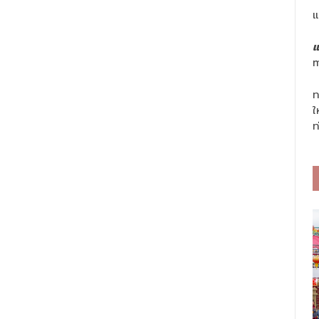
แ
แ
m
ท
ใ
ท