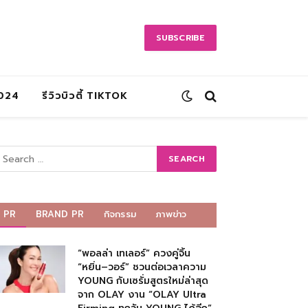
SUBSCRIBE
2024
รีวิวบิวตี้ TIKTOK
PR
BRAND PR
กิจกรรม
ภาพข่าว
“พอลล่า เทเลอร์” ควงคู่จิ้น
“หยิ่น–วอร์” ชวนต่อเวลาความ
YOUNG กับเซรั่มสูตรใหม่ล่าสุด
จาก OLAY งาน “OLAY Ultra