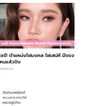
แชร์! ตำแหน่งไฝมงคล ไฝเสน่ห์ มีตรง
ไหนแล้วปัง
024/01/29
…
วัดป่านาคนิมิตต์
พระมหาธาตเจดีย์
หลวงปู่อว้าน