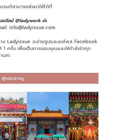
บรนด์สามารถส่งมาให้ได้ที่
อดไลน์ @ladywork ค่ะ
ail:
info@ladyissue.com
าง Ladyissue จะถ่ายรูปและลงโพส Facebook
ห้ 1 ครั้ง เพื่อเป็นการขอบคุณและให้กำลังใจทุก
่านค่ะ
ผู้หญิงสายมู