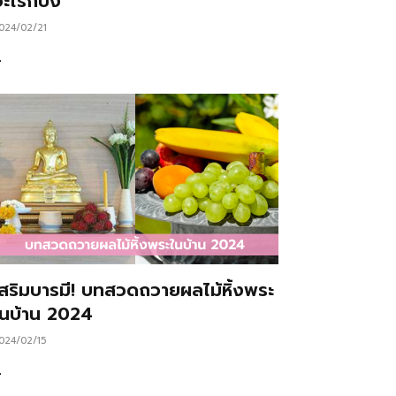
ะไรก็ปัง
024/02/21
…
เสริมบารมี! บทสวดถวายผลไม้หิ้งพระ
ในบ้าน 2024
024/02/15
…