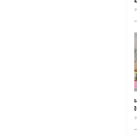
อ
2
2