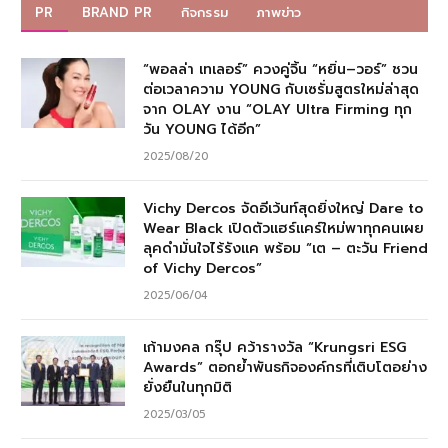
PR
BRAND PR
กิจกรรม
ภาพข่าว
“พอลล่า เทเลอร์” ควงคู่จิ้น “หยิ่น–วอร์” ชวน
ต่อเวลาความ YOUNG กับเซรั่มสูตรใหม่ล่าสุด
จาก OLAY งาน “OLAY Ultra Firming ทุก
วัน YOUNG ได้อีก”
2025/08/20
Vichy Dercos จัดอีเว้นท์สุดยิ่งใหญ่ Dare to
Wear Black เปิดตัวแฮร์แคร์ใหม่พาทุกคนเผย
ลุคดำมั่นใจไร้รังแค พร้อม “เต – ตะวัน Friend
of Vichy Dercos”
2025/06/04
เก้ามงคล กรุ๊ป คว้ารางวัล “Krungsri ESG
Awards” ตอกย้ำพันธกิจองค์กรที่เติบโตอย่าง
ยั่งยืนในทุกมิติ
2025/03/05