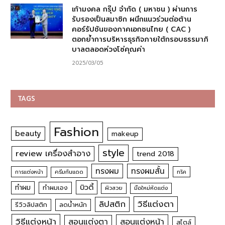
เก้ามงคล กรุ๊ป จำกัด ( มหาชน ) ผ่านการ
รับรองเป็นสมาชิก ผนึกแนวร่วมต่อต้าน
คอร์รัปชันของภาคเอกชนไทย ( CAC )
ตอกย้ำการบริหารธุรกิจภายใต้กรอบธรรมาภิ
บาลตลอดห่วงโซ่คุณค่า
2025/03/05
TAGS
Fashion
beauty
makeup
style
review เครื่องสำอาง
trend 2018
ทรงผม
ทรงผมสั้น
การแต่งหน้า
ครีมกันแดด
ทริค
บิวตี้
ทำผม
ทำผมเอง
ผิวสวย
มือใหม่หัดแต่ง
วิธีแต่งตา
ลิปสติก
รีวิวลิปสติก
ลดน้ำหนัก
วิธีแต่งหน้า
สอนแต่งหน้า
สอนแต่งตา
สไตล์