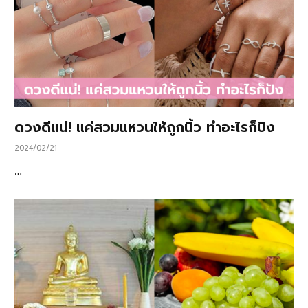
ดวงดีแน่! แค่สวมแหวนให้ถูกนิ้ว ทำอะไรก็ปัง
2024/02/21
…