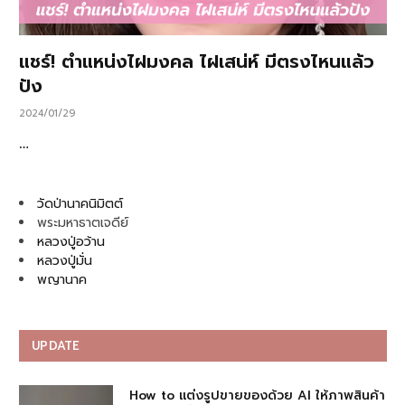
แชร์! ตำแหน่งไฝมงคล ไฝเสน่ห์ มีตรงไหนแล้ว
ปัง
2024/01/29
…
วัดป่านาคนิมิตต์
พระมหาธาตเจดีย์
หลวงปู่อว้าน
หลวงปู่มั่น
พญานาค
UPDATE
How to แต่งรูปขายของด้วย AI ให้ภาพสินค้า