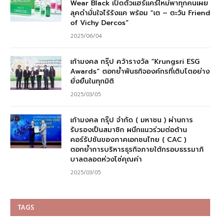
Wear Black เปิดตัวแฮร์แคร์ใหม่พาทุกคนเผย
ลุคดำมั่นใจไร้รังแค พร้อม “เต – ตะวัน Friend
of Vichy Dercos”
2025/06/04
เก้ามงคล กรุ๊ป คว้ารางวัล “Krungsri ESG
Awards” ตอกย้ำพันธกิจองค์กรที่เติบโตอย่าง
ยั่งยืนในทุกมิติ
2025/03/05
เก้ามงคล กรุ๊ป จำกัด ( มหาชน ) ผ่านการ
รับรองเป็นสมาชิก ผนึกแนวร่วมต่อต้าน
คอร์รัปชันของภาคเอกชนไทย ( CAC )
ตอกย้ำการบริหารธุรกิจภายใต้กรอบธรรมาภิ
บาลตลอดห่วงโซ่คุณค่า
2025/03/05
TAGS