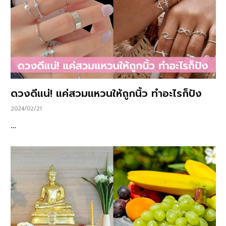
ดวงดีแน่! แค่สวมแหวนให้ถูกนิ้ว ทำอะไรก็ปัง
2024/02/21
…