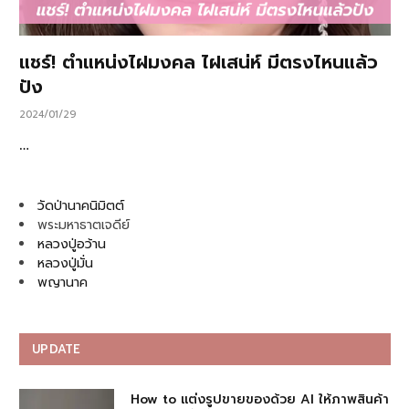
แชร์! ตำแหน่งไฝมงคล ไฝเสน่ห์ มีตรงไหนแล้ว
ปัง
2024/01/29
…
วัดป่านาคนิมิตต์
พระมหาธาตเจดีย์
หลวงปู่อว้าน
หลวงปู่มั่น
พญานาค
UPDATE
How to แต่งรูปขายของด้วย AI ให้ภาพสินค้า