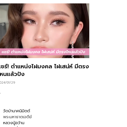
แชร์! ตำแหน่งไฝมงคล ไฝเสน่ห์ มีตรง
ไหนแล้วปัง
024/01/29
…
วัดป่านาคนิมิตต์
พระมหาธาตเจดีย์
หลวงปู่อว้าน