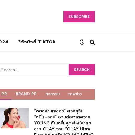
SUBSCRIBE
2024
รีวิวบิวตี้ TIKTOK
PR
BRAND PR
กิจกรรม
ภาพข่าว
“พอลล่า เทเลอร์” ควงคู่จิ้น
“หยิ่น–วอร์” ชวนต่อเวลาความ
YOUNG กับเซรั่มสูตรใหม่ล่าสุด
จาก OLAY งาน “OLAY Ultra