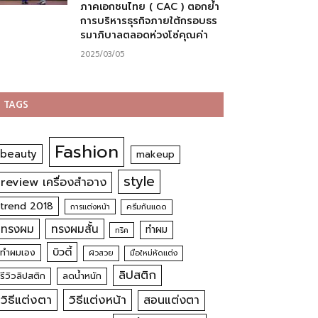
ภาคเอกชนไทย ( CAC ) ตอกย้ำ
การบริหารธุรกิจภายใต้กรอบธร
รมาภิบาลตลอดห่วงโซ่คุณค่า
2025/03/05
TAGS
Fashion
beauty
makeup
style
review เครื่องสำอาง
trend 2018
การแต่งหน้า
ครีมกันแดด
ทรงผม
ทรงผมสั้น
ทำผม
ทริค
บิวตี้
ทำผมเอง
ผิวสวย
มือใหม่หัดแต่ง
ลิปสติก
รีวิวลิปสติก
ลดน้ำหนัก
วิธีแต่งตา
วิธีแต่งหน้า
สอนแต่งตา