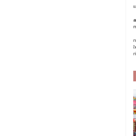
แ
แ
m
ท
ใ
ท