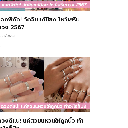
จกพิกัด! วัดจีนแก้ปีชง ไหว้เสริม
ดวง 2567
024/03/05
…
ดวงดีแน่! แค่สวมแหวนให้ถูกนิ้ว ทำ