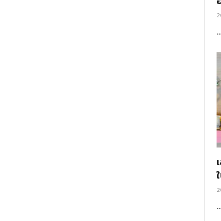
อ
2
2