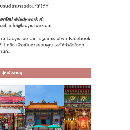
บรนด์สามารถส่งมาให้ได้ที่
อดไลน์ @ladywork ค่ะ
ail:
info@ladyissue.com
าง Ladyissue จะถ่ายรูปและลงโพส Facebook
ห้ 1 ครั้ง เพื่อเป็นการขอบคุณและให้กำลังใจทุก
่านค่ะ
ผู้หญิงสายมู