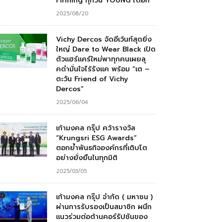
Firming ทุกวัน YOUNG ได้อีก”
2025/08/20
Vichy Dercos จัดอีเว้นท์สุดยิ่ง
ใหญ่ Dare to Wear Black เปิด
ตัวแฮร์แคร์ใหม่พาทุกคนเผยลุ
คดำมั่นใจไร้รังแค พร้อม “เต –
ตะวัน Friend of Vichy
Dercos”
2025/06/04
เก้ามงคล กรุ๊ป คว้ารางวัล
“Krungsri ESG Awards”
ตอกย้ำพันธกิจองค์กรที่เติบโต
อย่างยั่งยืนในทุกมิติ
2025/03/05
เก้ามงคล กรุ๊ป จำกัด ( มหาชน )
ผ่านการรับรองเป็นสมาชิก ผนึก
แนวร่วมต่อต้านคอร์รัปชันของ