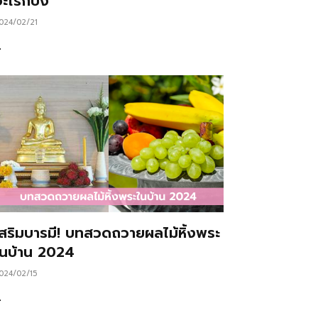
ะไรก็ปัง
024/02/21
…
เสริมบารมี! บทสวดถวายผลไม้หิ้งพระ
ในบ้าน 2024
024/02/15
…