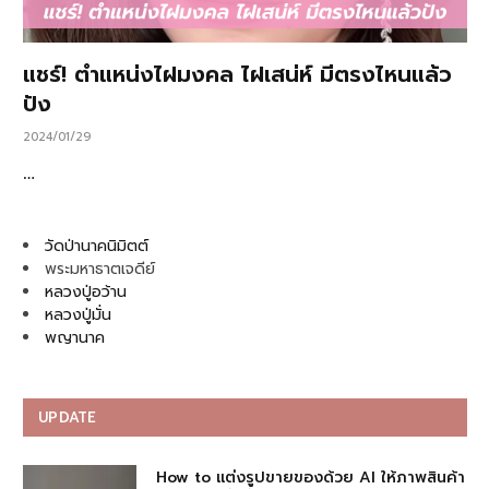
แชร์! ตำแหน่งไฝมงคล ไฝเสน่ห์ มีตรงไหนแล้ว
ปัง
2024/01/29
…
วัดป่านาคนิมิตต์
พระมหาธาตเจดีย์
หลวงปู่อว้าน
หลวงปู่มั่น
พญานาค
UPDATE
How to แต่งรูปขายของด้วย AI ให้ภาพสินค้า