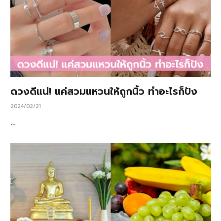
ดวงดีแน่! แค่สวมแหวนให้ถูกนิ้ว ทำอะไรก็ปัง
2024/02/21
…