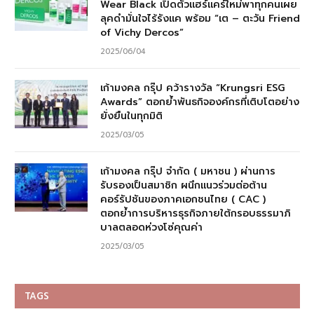
Wear Black เปิดตัวแฮร์แคร์ใหม่พาทุกคนเผย
ลุคดำมั่นใจไร้รังแค พร้อม “เต – ตะวัน Friend
of Vichy Dercos”
2025/06/04
เก้ามงคล กรุ๊ป คว้ารางวัล “Krungsri ESG
Awards” ตอกย้ำพันธกิจองค์กรที่เติบโตอย่าง
ยั่งยืนในทุกมิติ
2025/03/05
เก้ามงคล กรุ๊ป จำกัด ( มหาชน ) ผ่านการ
รับรองเป็นสมาชิก ผนึกแนวร่วมต่อต้าน
คอร์รัปชันของภาคเอกชนไทย ( CAC )
ตอกย้ำการบริหารธุรกิจภายใต้กรอบธรรมาภิ
บาลตลอดห่วงโซ่คุณค่า
2025/03/05
TAGS