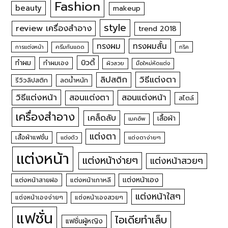
Fashion
beauty
makeup
style
review เครื่องสำอาง
trend 2018
ทรงผม
ทรงผมสั้น
การแต่งหน้า
ครีมกันแดด
ทริค
บิวตี้
ทำผม
ทำผมเอง
ผิวสวย
มือใหม่หัดแต่ง
วิธีแต่งตา
ลิปสติก
รีวิวลิปสติก
ลดน้ำหนัก
วิธีแต่งหน้า
สอนแต่งหน้า
สอนแต่งตา
สไตล์
เครื่องสำอาง
เคล็ดลับ
เสื้อผ้า
เมคอัพ
แต่งตา
เสื้อผ้าแฟชั่น
แต่งตัว
แต่งตาง่ายๆ
แต่งหน้า
แต่งหน้าง่ายๆ
แต่งหน้าสวยๆ
แต่งหน้าเอง
แต่งหน้าสายฝอ
แต่งหน้าเกาหลี
แต่งหน้าใสๆ
แต่งหน้าเองง่ายๆ
แต่งหน้าเองสวยๆ
แฟชั่น
ไอเดียทำเล็บ
แฟชั่นผู้หญิง