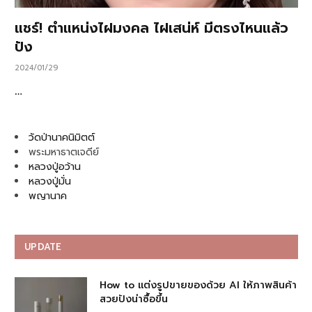
แชร์! ตำแหน่งไฝมงคล ไฝเสน่ห์ มีตรงไหนแล้ว
ปัง
2024/01/29
…
วัดป่านาคนิมิตต์
พระมหาธาตเจดีย์
หลวงปู่อว้าน
หลวงปู่มั่น
พญานาค
UPDATE
How to แต่งรูปขายของด้วย AI ให้ภาพสินค้า
สวยปังน่าซื้อขึ้น