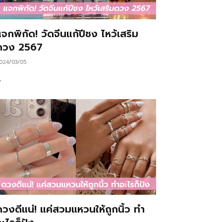
จกพิกัด! วัดจีนแก้ปีชง ไหว้เสริม
ดวง 2567
024/03/05
…
ดวงดีแน่! แค่สวมแหวนให้ถูกนิ้ว ทำ