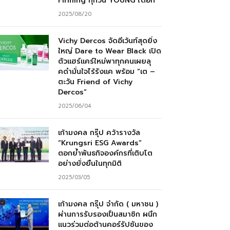
Firming ทุกวัน YOUNG ได้อีก”
2025/08/20
Vichy Dercos จัดอีเว้นท์สุดยิ่ง
ใหญ่ Dare to Wear Black เปิด
ตัวแฮร์แคร์ใหม่พาทุกคนเผยลุ
คดำมั่นใจไร้รังแค พร้อม “เต –
ตะวัน Friend of Vichy
Dercos”
2025/06/04
เก้ามงคล กรุ๊ป คว้ารางวัล
“Krungsri ESG Awards”
ตอกย้ำพันธกิจองค์กรที่เติบโต
อย่างยั่งยืนในทุกมิติ
2025/03/05
เก้ามงคล กรุ๊ป จำกัด ( มหาชน )
ผ่านการรับรองเป็นสมาชิก ผนึก
แนวร่วมต่อต้านคอร์รัปชันของ