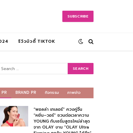
SUBSCRIBE
2024
รีวิวบิวตี้ TIKTOK
PR
BRAND PR
กิจกรรม
ภาพข่าว
“พอลล่า เทเลอร์” ควงคู่จิ้น
“หยิ่น–วอร์” ชวนต่อเวลาความ
YOUNG กับเซรั่มสูตรใหม่ล่าสุด
จาก OLAY งาน “OLAY Ultra