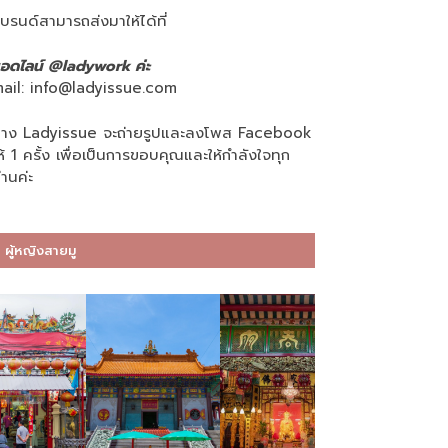
บรนด์สามารถส่งมาให้ได้ที่
อดไลน์ @ladywork ค่ะ
ail:
info@ladyissue.com
าง Ladyissue จะถ่ายรูปและลงโพส Facebook
ห้ 1 ครั้ง เพื่อเป็นการขอบคุณและให้กำลังใจทุก
่านค่ะ
ผู้หญิงสายมู