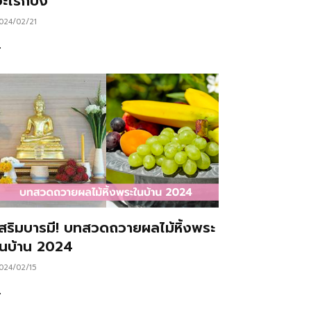
ะไรก็ปัง
024/02/21
…
เสริมบารมี! บทสวดถวายผลไม้หิ้งพระ
ในบ้าน 2024
024/02/15
…