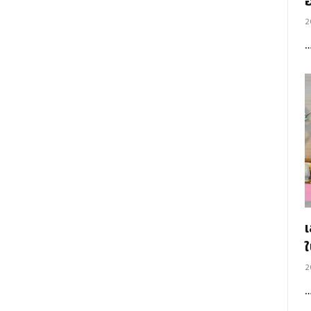
อ
2
2