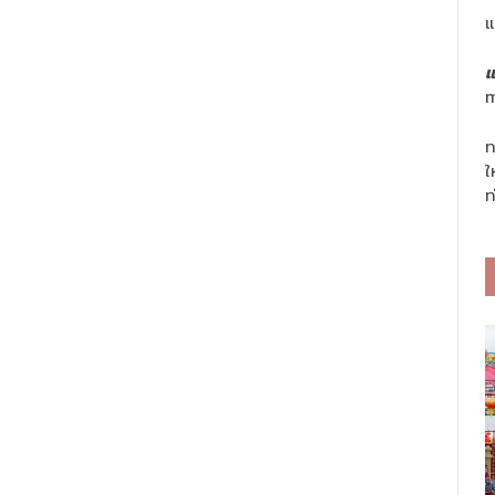
แ
แ
m
ท
ใ
ท