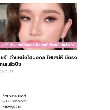
แชร์! ตำแหน่งไฝมงคล ไฝเสน่ห์ มีตรง
ไหนแล้วปัง
024/01/29
…
วัดป่านาคนิมิตต์
พระมหาธาตเจดีย์
หลวงปู่อว้าน