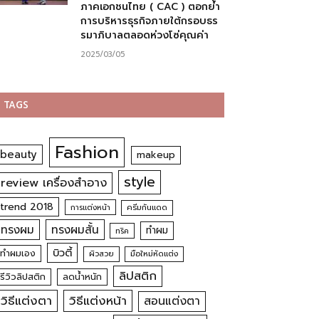
ภาคเอกชนไทย ( CAC ) ตอกย้ำ
การบริหารธุรกิจภายใต้กรอบธร
รมาภิบาลตลอดห่วงโซ่คุณค่า
2025/03/05
TAGS
Fashion
beauty
makeup
style
review เครื่องสำอาง
trend 2018
การแต่งหน้า
ครีมกันแดด
ทรงผม
ทรงผมสั้น
ทำผม
ทริค
บิวตี้
ทำผมเอง
ผิวสวย
มือใหม่หัดแต่ง
ลิปสติก
รีวิวลิปสติก
ลดน้ำหนัก
วิธีแต่งตา
วิธีแต่งหน้า
สอนแต่งตา