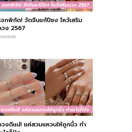
จกพิกัด! วัดจีนแก้ปีชง ไหว้เสริม
ดวง 2567
024/03/05
…
ดวงดีแน่! แค่สวมแหวนให้ถูกนิ้ว ทำ