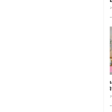
อ
2
2