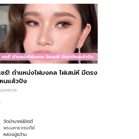
แชร์! ตำแหน่งไฝมงคล ไฝเสน่ห์ มีตรง
ไหนแล้วปัง
024/01/29
…
วัดป่านาคนิมิตต์
พระมหาธาตเจดีย์
หลวงปู่อว้าน