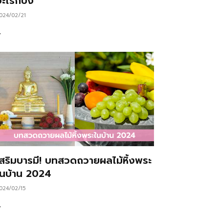
ะไรก็ปัง
024/02/21
…
เสริมบารมี! บทสวดถวายผลไม้หิ้งพระ
ในบ้าน 2024
024/02/15
…