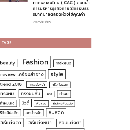
ภาคเอกชนไทย ( CAC ) ตอกย้ำ
การบริหารธุรกิจภายใต้กรอบธร
รมาภิบาลตลอดห่วงโซ่คุณค่า
2025/03/05
TAGS
Fashion
beauty
makeup
style
review เครื่องสำอาง
trend 2018
การแต่งหน้า
ครีมกันแดด
ทรงผม
ทรงผมสั้น
ทำผม
ทริค
บิวตี้
ทำผมเอง
ผิวสวย
มือใหม่หัดแต่ง
ลิปสติก
รีวิวลิปสติก
ลดน้ำหนัก
วิธีแต่งตา
วิธีแต่งหน้า
สอนแต่งตา