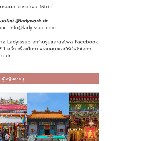
บรนด์สามารถส่งมาให้ได้ที่
อดไลน์ @ladywork ค่ะ
ail:
info@ladyissue.com
าง Ladyissue จะถ่ายรูปและลงโพส Facebook
ห้ 1 ครั้ง เพื่อเป็นการขอบคุณและให้กำลังใจทุก
่านค่ะ
ผู้หญิงสายมู