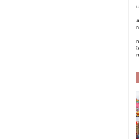
แ
แ
m
ท
ใ
ท