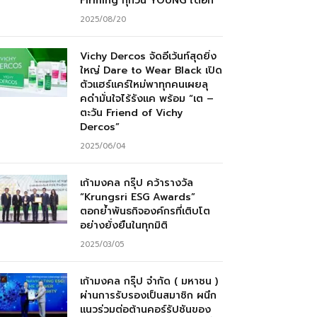
Firming ทุกวัน YOUNG ได้อีก”
2025/08/20
Vichy Dercos จัดอีเว้นท์สุดยิ่ง
ใหญ่ Dare to Wear Black เปิด
ตัวแฮร์แคร์ใหม่พาทุกคนเผยลุ
คดำมั่นใจไร้รังแค พร้อม “เต –
ตะวัน Friend of Vichy
Dercos”
2025/06/04
เก้ามงคล กรุ๊ป คว้ารางวัล
“Krungsri ESG Awards”
ตอกย้ำพันธกิจองค์กรที่เติบโต
อย่างยั่งยืนในทุกมิติ
2025/03/05
เก้ามงคล กรุ๊ป จำกัด ( มหาชน )
ผ่านการรับรองเป็นสมาชิก ผนึก
แนวร่วมต่อต้านคอร์รัปชันของ