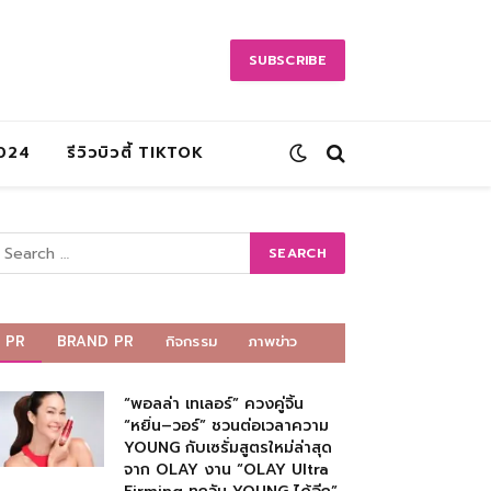
SUBSCRIBE
2024
รีวิวบิวตี้ TIKTOK
PR
BRAND PR
กิจกรรม
ภาพข่าว
“พอลล่า เทเลอร์” ควงคู่จิ้น
“หยิ่น–วอร์” ชวนต่อเวลาความ
YOUNG กับเซรั่มสูตรใหม่ล่าสุด
จาก OLAY งาน “OLAY Ultra