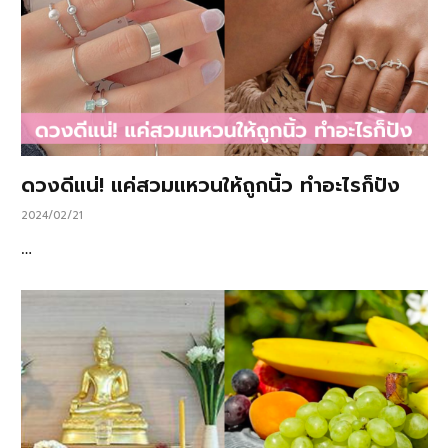
ดวงดีแน่! แค่สวมแหวนให้ถูกนิ้ว ทำอะไรก็ปัง
2024/02/21
…