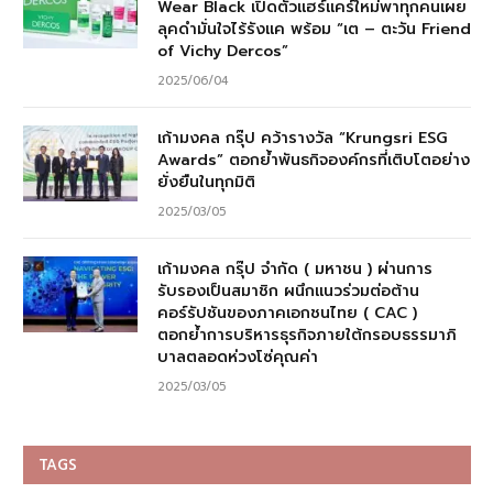
Wear Black เปิดตัวแฮร์แคร์ใหม่พาทุกคนเผย
ลุคดำมั่นใจไร้รังแค พร้อม “เต – ตะวัน Friend
of Vichy Dercos”
2025/06/04
เก้ามงคล กรุ๊ป คว้ารางวัล “Krungsri ESG
Awards” ตอกย้ำพันธกิจองค์กรที่เติบโตอย่าง
ยั่งยืนในทุกมิติ
2025/03/05
เก้ามงคล กรุ๊ป จำกัด ( มหาชน ) ผ่านการ
รับรองเป็นสมาชิก ผนึกแนวร่วมต่อต้าน
คอร์รัปชันของภาคเอกชนไทย ( CAC )
ตอกย้ำการบริหารธุรกิจภายใต้กรอบธรรมาภิ
บาลตลอดห่วงโซ่คุณค่า
2025/03/05
TAGS