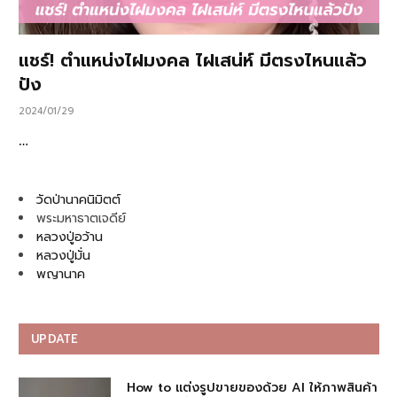
แชร์! ตำแหน่งไฝมงคล ไฝเสน่ห์ มีตรงไหนแล้ว
ปัง
2024/01/29
…
วัดป่านาคนิมิตต์
พระมหาธาตเจดีย์
หลวงปู่อว้าน
หลวงปู่มั่น
พญานาค
UPDATE
How to แต่งรูปขายของด้วย AI ให้ภาพสินค้า