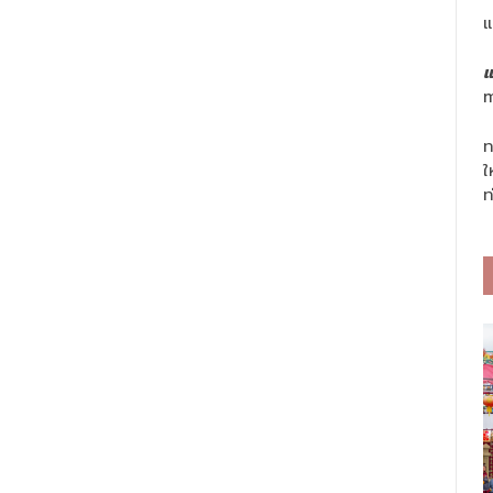
แ
แ
m
ท
ใ
ท