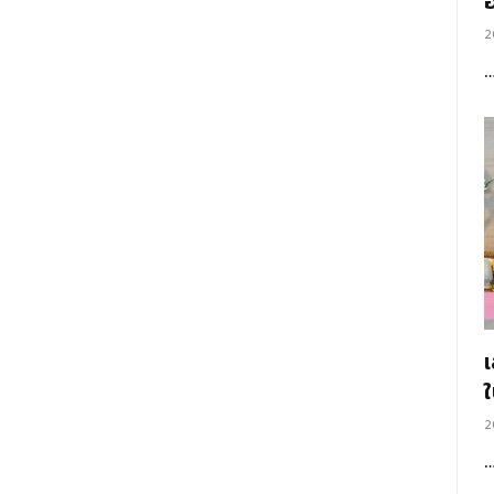
อ
2
2