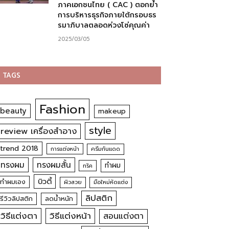
ภาคเอกชนไทย ( CAC ) ตอกย้ำ
การบริหารธุรกิจภายใต้กรอบธร
รมาภิบาลตลอดห่วงโซ่คุณค่า
2025/03/05
TAGS
Fashion
beauty
makeup
style
review เครื่องสำอาง
trend 2018
การแต่งหน้า
ครีมกันแดด
ทรงผม
ทรงผมสั้น
ทำผม
ทริค
บิวตี้
ทำผมเอง
ผิวสวย
มือใหม่หัดแต่ง
ลิปสติก
รีวิวลิปสติก
ลดน้ำหนัก
วิธีแต่งตา
วิธีแต่งหน้า
สอนแต่งตา