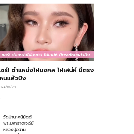
แชร์! ตำแหน่งไฝมงคล ไฝเสน่ห์ มีตรง
ไหนแล้วปัง
024/01/29
…
วัดป่านาคนิมิตต์
พระมหาธาตเจดีย์
หลวงปู่อว้าน