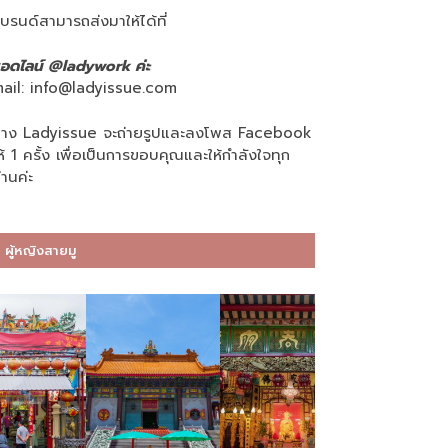
บรนด์สามารถส่งมาให้ได้ที่
อดไลน์ @ladywork ค่ะ
ail:
info@ladyissue.com
าง Ladyissue จะถ่ายรูปและลงโพส Facebook
ห้ 1 ครั้ง เพื่อเป็นการขอบคุณและให้กำลังใจทุก
่านค่ะ
ผู้หญิงสายมู