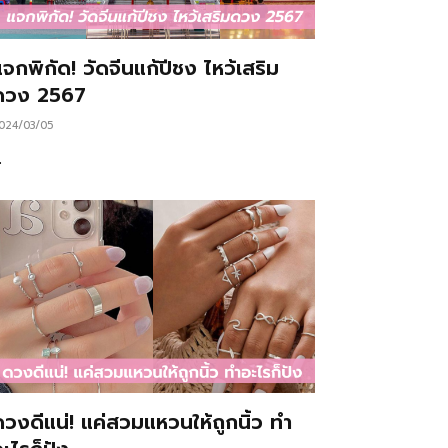
จกพิกัด! วัดจีนแก้ปีชง ไหว้เสริม
ดวง 2567
024/03/05
…
ดวงดีแน่! แค่สวมแหวนให้ถูกนิ้ว ทำ