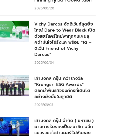
Firming ทุกวัน YOUNG ได้อีก”
2025/08/20
Vichy Dercos จัดอีเว้นท์สุดยิ่ง
ใหญ่ Dare to Wear Black เปิด
ตัวแฮร์แคร์ใหม่พาทุกคนเผยลุ
คดำมั่นใจไร้รังแค พร้อม “เต –
ตะวัน Friend of Vichy
Dercos”
2025/06/04
เก้ามงคล กรุ๊ป คว้ารางวัล
“Krungsri ESG Awards”
ตอกย้ำพันธกิจองค์กรที่เติบโต
อย่างยั่งยืนในทุกมิติ
2025/03/05
เก้ามงคล กรุ๊ป จำกัด ( มหาชน )
ผ่านการรับรองเป็นสมาชิก ผนึก
แนวร่วมต่อต้านคอร์รัปชันของ