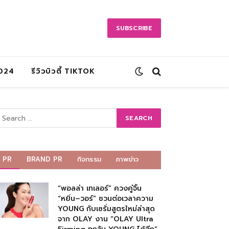
SUBSCRIBE
2024
รีวิวบิวตี้ TIKTOK
PR
BRAND PR
กิจกรรม
ภาพข่าว
“พอลล่า เทเลอร์” ควงคู่จิ้น
“หยิ่น–วอร์” ชวนต่อเวลาความ
YOUNG กับเซรั่มสูตรใหม่ล่าสุด
จาก OLAY งาน “OLAY Ultra