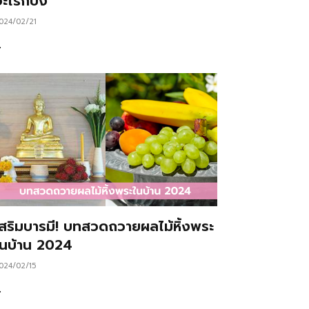
ะไรก็ปัง
024/02/21
…
เสริมบารมี! บทสวดถวายผลไม้หิ้งพระ
ในบ้าน 2024
024/02/15
…