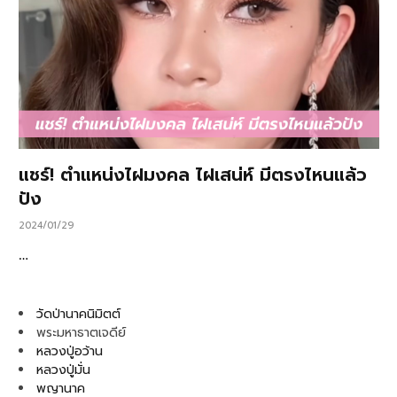
แชร์! ตำแหน่งไฝมงคล ไฝเสน่ห์ มีตรงไหนแล้ว
ปัง
2024/01/29
…
วัดป่านาคนิมิตต์
พระมหาธาตเจดีย์
หลวงปู่อว้าน
หลวงปู่มั่น
พญานาค