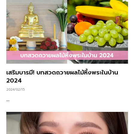
เสริมบารมี! บทสวดถวายผลไม้หิ้งพระในบ้าน
2024
2024/02/15
…