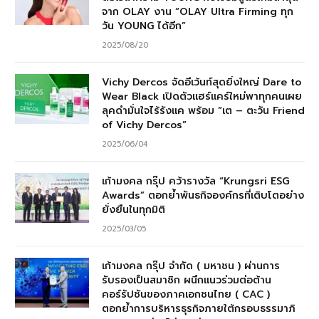
จาก OLAY งาน “OLAY Ultra Firming ทุก
วัน YOUNG ได้อีก”
2025/08/20
Vichy Dercos จัดอีเว้นท์สุดยิ่งใหญ่ Dare to
Wear Black เปิดตัวแฮร์แคร์ใหม่พาทุกคนเผย
ลุคดำมั่นใจไร้รังแค พร้อม “เต – ตะวัน Friend
of Vichy Dercos”
2025/06/04
เก้ามงคล กรุ๊ป คว้ารางวัล “Krungsri ESG
Awards” ตอกย้ำพันธกิจองค์กรที่เติบโตอย่าง
ยั่งยืนในทุกมิติ
2025/03/05
เก้ามงคล กรุ๊ป จำกัด ( มหาชน ) ผ่านการ
รับรองเป็นสมาชิก ผนึกแนวร่วมต่อต้าน
คอร์รัปชันของภาคเอกชนไทย ( CAC )
ตอกย้ำการบริหารธุรกิจภายใต้กรอบธรรมาภิ