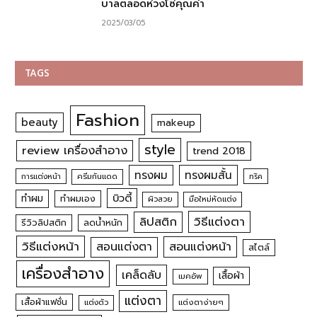
บาลตลอดห่วงโซ่คุณค่า
2025/03/05
TAGS
Fashion
beauty
makeup
style
review เครื่องสำอาง
trend 2018
ทรงผม
ทรงผมสั้น
การแต่งหน้า
ครีมกันแดด
ทริค
บิวตี้
ทำผม
ทำผมเอง
ผิวสวย
มือใหม่หัดแต่ง
วิธีแต่งตา
ลิปสติก
รีวิวลิปสติก
ลดน้ำหนัก
วิธีแต่งหน้า
สอนแต่งหน้า
สอนแต่งตา
สไตล์
เครื่องสำอาง
เคล็ดลับ
เสื้อผ้า
เมคอัพ
แต่งตา
เสื้อผ้าแฟชั่น
แต่งตัว
แต่งตาง่ายๆ