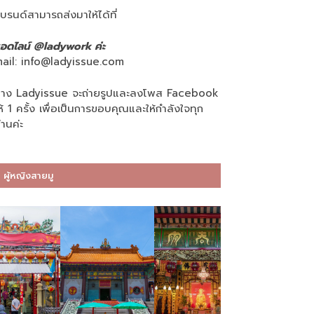
บรนด์สามารถส่งมาให้ได้ที่
อดไลน์ @ladywork ค่ะ
ail:
info@ladyissue.com
าง Ladyissue จะถ่ายรูปและลงโพส Facebook
ห้ 1 ครั้ง เพื่อเป็นการขอบคุณและให้กำลังใจทุก
่านค่ะ
ผู้หญิงสายมู