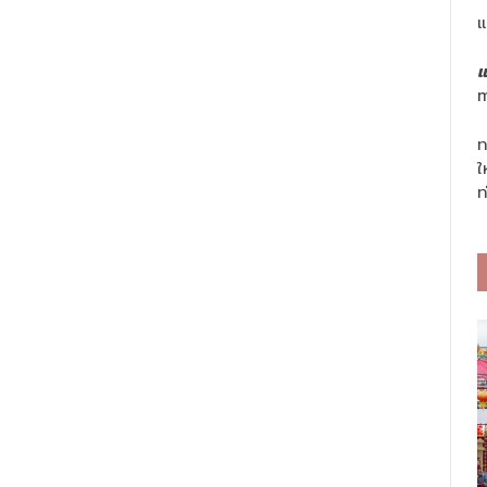
แ
แ
m
ท
ใ
ท