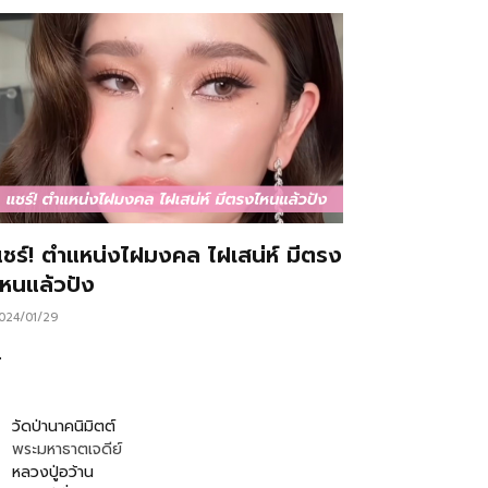
แชร์! ตำแหน่งไฝมงคล ไฝเสน่ห์ มีตรง
ไหนแล้วปัง
024/01/29
…
วัดป่านาคนิมิตต์
พระมหาธาตเจดีย์
หลวงปู่อว้าน