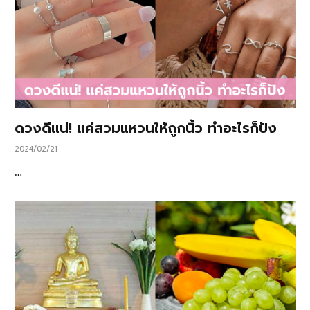
ดวงดีแน่! แค่สวมแหวนให้ถูกนิ้ว ทำอะไรก็ปัง
2024/02/21
…