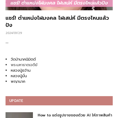
แชร์! ตำแหน่งไฝมงคล ไฝเสน่ห์ มีตรงไหนแล้ว
ปัง
2024/01/29
…
วัดป่านาคนิมิตต์
พระมหาธาตเจดีย์
หลวงปู่อว้าน
หลวงปู่มั่น
พญานาค
UPDATE
How to แต่งรูปขายของด้วย AI ให้ภาพสินค้า