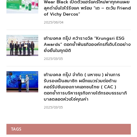
Wear Black เปิดตัวแฮร์แคร์ใหม่พาทุกคนเผย
ลุคดำมั่นใจไร้รังแค พร้อม “เต – ตะวัน Friend
of Vichy Dercos”
2025/06/04
เก้ามงคล กรุ๊ป คว้ารางวัล “Krungsri ESG
Awards” ตอกย้ำพันธกิจองค์กรที่เติบโตอย่าง
ยั่งยืนในทุกมิติ
2025/03/05
เก้ามงคล กรุ๊ป จำกัด ( มหาชน ) ผ่านการ
รับรองเป็นสมาชิก ผนึกแนวร่วมต่อต้าน
คอร์รัปชันของภาคเอกชนไทย ( CAC )
ตอกย้ำการบริหารธุรกิจภายใต้กรอบธรรมาภิ
บาลตลอดห่วงโซ่คุณค่า
2025/03/05
TAGS