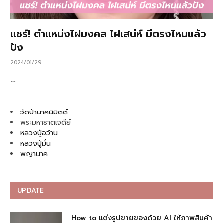
แชร์! ตำแหน่งไฝมงคล ไฝเสน่ห์ มีตรงไหนแล้ว
ปัง
2024/01/29
…
วัดป่านาคนิมิตต์
พระมหาธาตเจดีย์
หลวงปู่อว้าน
หลวงปู่มั่น
พญานาค
UPDATE
How to แต่งรูปขายของด้วย AI ให้ภาพสินค้า