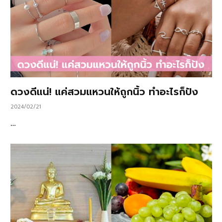
ดวงดีแน่! แค่สวมแหวนให้ถูกนิ้ว ทำอะไรก็ปัง
2024/02/21
…