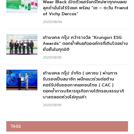
Wear Black เปิดตัวแฮร์แคร์ใหม่พาทุกคนเผย
ลุคดำมั่นใจไร้รังแค พร้อม “เต – ตะวัน Friend
of Vichy Dercos”
2025/06/04
เก้ามงคล กรุ๊ป คว้ารางวัล “Krungsri ESG
Awards” ตอกย้ำพันธกิจองค์กรที่เติบโตอย่าง
ยั่งยืนในทุกมิติ
2025/03/05
เก้ามงคล กรุ๊ป จำกัด ( มหาชน ) ผ่านการ
รับรองเป็นสมาชิก ผนึกแนวร่วมต่อต้าน
คอร์รัปชันของภาคเอกชนไทย ( CAC )
ตอกย้ำการบริหารธุรกิจภายใต้กรอบธรรมาภิ
บาลตลอดห่วงโซ่คุณค่า
2025/03/05
TAGS