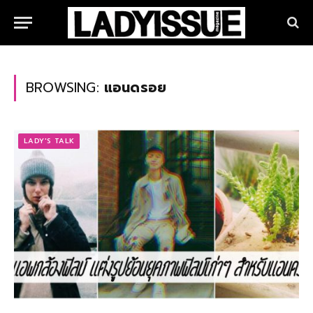
BROWSING:
แอนดรอย
LADY'S TALK