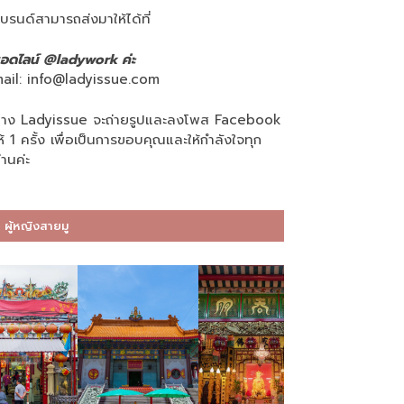
บรนด์สามารถส่งมาให้ได้ที่
อดไลน์ @ladywork ค่ะ
ail:
info@ladyissue.com
าง Ladyissue จะถ่ายรูปและลงโพส Facebook
ห้ 1 ครั้ง เพื่อเป็นการขอบคุณและให้กำลังใจทุก
่านค่ะ
ผู้หญิงสายมู