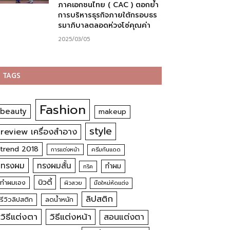
ภาคเอกชนไทย ( CAC ) ตอกย้ำ
การบริหารธุรกิจภายใต้กรอบธร
รมาภิบาลตลอดห่วงโซ่คุณค่า
2025/03/05
TAGS
Fashion
beauty
makeup
style
review เครื่องสำอาง
trend 2018
การแต่งหน้า
ครีมกันแดด
ทรงผม
ทรงผมสั้น
ทำผม
ทริค
บิวตี้
ทำผมเอง
ผิวสวย
มือใหม่หัดแต่ง
ลิปสติก
รีวิวลิปสติก
ลดน้ำหนัก
วิธีแต่งตา
วิธีแต่งหน้า
สอนแต่งตา