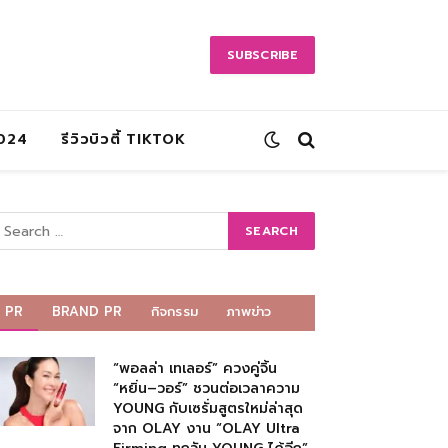
SUBSCRIBE
2024
รีวิวบิวตี้ TIKTOK
PR
BRAND PR
กิจกรรม
ภาพข่าว
“พอลล่า เทเลอร์” ควงคู่จิ้น
“หยิ่น–วอร์” ชวนต่อเวลาความ
YOUNG กับเซรั่มสูตรใหม่ล่าสุด
จาก OLAY งาน “OLAY Ultra