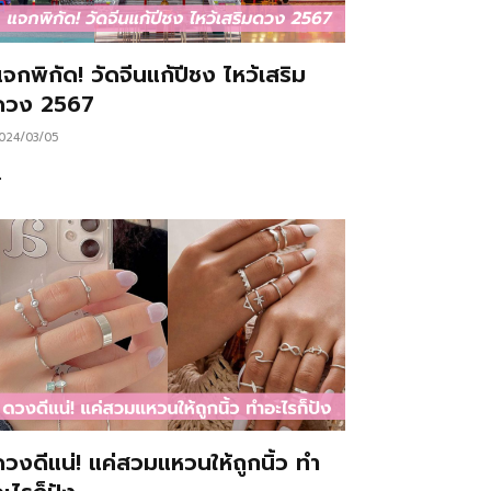
จกพิกัด! วัดจีนแก้ปีชง ไหว้เสริม
ดวง 2567
024/03/05
…
ดวงดีแน่! แค่สวมแหวนให้ถูกนิ้ว ทำ