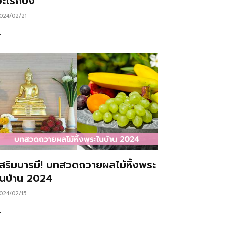
ะไรก็ปัง
024/02/21
…
เสริมบารมี! บทสวดถวายผลไม้หิ้งพระ
ในบ้าน 2024
024/02/15
…