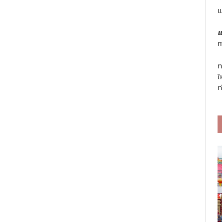
แ
แ
m
ท
ใ
ท