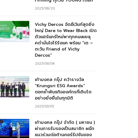
Firming ทุกวัน YOUNG ได้อีก”
2025/08/20
Vichy Dercos จัดอีเว้นท์สุดยิ่ง
ใหญ่ Dare to Wear Black เปิด
ตัวแฮร์แคร์ใหม่พาทุกคนเผยลุ
คดำมั่นใจไร้รังแค พร้อม “เต –
ตะวัน Friend of Vichy
Dercos”
2025/06/04
เก้ามงคล กรุ๊ป คว้ารางวัล
“Krungsri ESG Awards”
ตอกย้ำพันธกิจองค์กรที่เติบโต
อย่างยั่งยืนในทุกมิติ
2025/03/05
เก้ามงคล กรุ๊ป จำกัด ( มหาชน )
ผ่านการรับรองเป็นสมาชิก ผนึก
แนวร่วมต่อต้านคอร์รัปชันของ