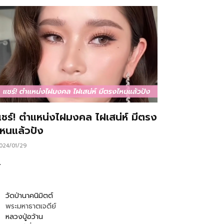
แชร์! ตำแหน่งไฝมงคล ไฝเสน่ห์ มีตรง
ไหนแล้วปัง
024/01/29
…
วัดป่านาคนิมิตต์
พระมหาธาตเจดีย์
หลวงปู่อว้าน