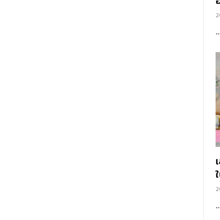
อ
2
2