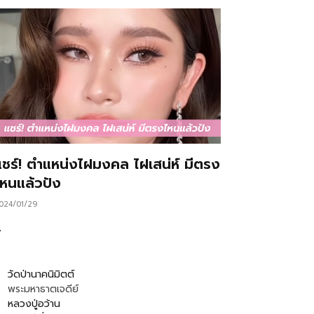
แชร์! ตำแหน่งไฝมงคล ไฝเสน่ห์ มีตรง
ไหนแล้วปัง
024/01/29
…
วัดป่านาคนิมิตต์
พระมหาธาตเจดีย์
หลวงปู่อว้าน