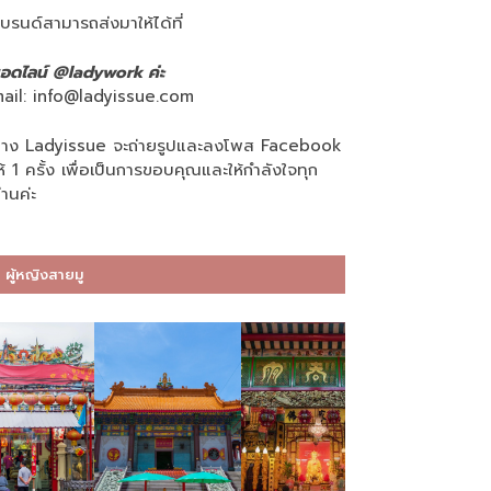
บรนด์สามารถส่งมาให้ได้ที่
อดไลน์ @ladywork ค่ะ
ail:
info@ladyissue.com
าง Ladyissue จะถ่ายรูปและลงโพส Facebook
ห้ 1 ครั้ง เพื่อเป็นการขอบคุณและให้กำลังใจทุก
่านค่ะ
ผู้หญิงสายมู