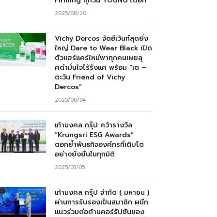
Firming ทุกวัน YOUNG ได้อีก”
2025/08/20
Vichy Dercos จัดอีเว้นท์สุดยิ่ง
ใหญ่ Dare to Wear Black เปิด
ตัวแฮร์แคร์ใหม่พาทุกคนเผยลุ
คดำมั่นใจไร้รังแค พร้อม “เต –
ตะวัน Friend of Vichy
Dercos”
2025/06/04
เก้ามงคล กรุ๊ป คว้ารางวัล
“Krungsri ESG Awards”
ตอกย้ำพันธกิจองค์กรที่เติบโต
อย่างยั่งยืนในทุกมิติ
2025/03/05
เก้ามงคล กรุ๊ป จำกัด ( มหาชน )
ผ่านการรับรองเป็นสมาชิก ผนึก
แนวร่วมต่อต้านคอร์รัปชันของ