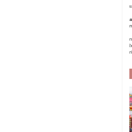
แ
แ
m
ท
ใ
ท