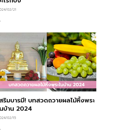
ะไรก็ปัง
024/02/21
…
เสริมบารมี! บทสวดถวายผลไม้หิ้งพระ
ในบ้าน 2024
024/02/15
…