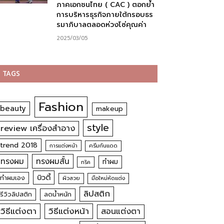
ภาคเอกชนไทย ( CAC ) ตอกย้ำ
การบริหารธุรกิจภายใต้กรอบธร
รมาภิบาลตลอดห่วงโซ่คุณค่า
2025/03/05
TAGS
Fashion
beauty
makeup
style
review เครื่องสำอาง
trend 2018
การแต่งหน้า
ครีมกันแดด
ทรงผม
ทรงผมสั้น
ทำผม
ทริค
บิวตี้
ทำผมเอง
ผิวสวย
มือใหม่หัดแต่ง
ลิปสติก
รีวิวลิปสติก
ลดน้ำหนัก
วิธีแต่งตา
วิธีแต่งหน้า
สอนแต่งตา