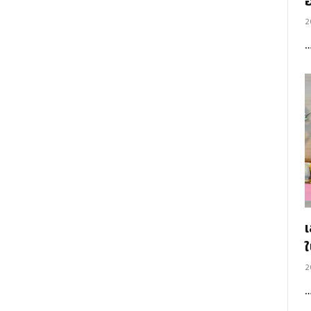
อ
2
2