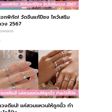
จกพิกัด! วัดจีนแก้ปีชง ไหว้เสริม
ดวง 2567
024/03/05
…
ดวงดีแน่! แค่สวมแหวนให้ถูกนิ้ว ทำ