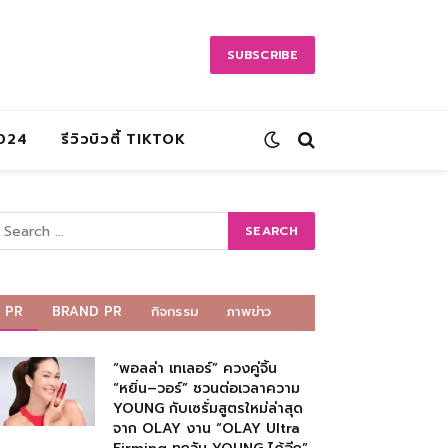
SUBSCRIBE
2024
รีวิวบิวตี้ TIKTOK
PR
BRAND PR
กิจกรรม
ภาพข่าว
“พอลล่า เทเลอร์” ควงคู่จิ้น
“หยิ่น–วอร์” ชวนต่อเวลาความ
YOUNG กับเซรั่มสูตรใหม่ล่าสุด
จาก OLAY งาน “OLAY Ultra