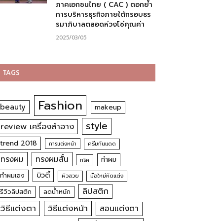
ภาคเอกชนไทย ( CAC ) ตอกย้ำ
การบริหารธุรกิจภายใต้กรอบธร
รมาภิบาลตลอดห่วงโซ่คุณค่า
2025/03/05
TAGS
Fashion
beauty
makeup
style
review เครื่องสำอาง
trend 2018
การแต่งหน้า
ครีมกันแดด
ทรงผม
ทรงผมสั้น
ทำผม
ทริค
บิวตี้
ทำผมเอง
ผิวสวย
มือใหม่หัดแต่ง
ลิปสติก
รีวิวลิปสติก
ลดน้ำหนัก
วิธีแต่งตา
วิธีแต่งหน้า
สอนแต่งตา