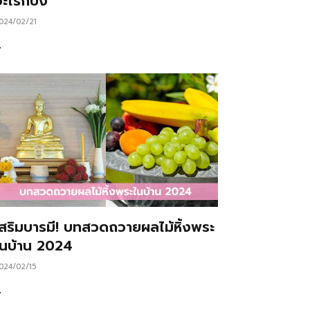
ะไรก็ปัง
024/02/21
…
เสริมบารมี! บทสวดถวายผลไม้หิ้งพระ
ในบ้าน 2024
024/02/15
…