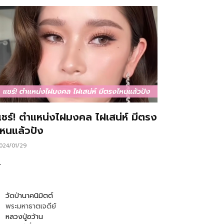
แชร์! ตำแหน่งไฝมงคล ไฝเสน่ห์ มีตรง
ไหนแล้วปัง
024/01/29
…
วัดป่านาคนิมิตต์
พระมหาธาตเจดีย์
หลวงปู่อว้าน