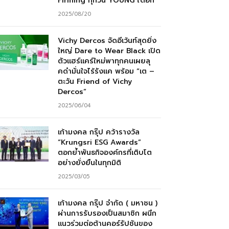
Firming ทุกวัน YOUNG ได้อีก”
2025/08/20
Vichy Dercos จัดอีเว้นท์สุดยิ่ง
ใหญ่ Dare to Wear Black เปิด
ตัวแฮร์แคร์ใหม่พาทุกคนเผยลุ
คดำมั่นใจไร้รังแค พร้อม “เต –
ตะวัน Friend of Vichy
Dercos”
2025/06/04
เก้ามงคล กรุ๊ป คว้ารางวัล
“Krungsri ESG Awards”
ตอกย้ำพันธกิจองค์กรที่เติบโต
อย่างยั่งยืนในทุกมิติ
2025/03/05
เก้ามงคล กรุ๊ป จำกัด ( มหาชน )
ผ่านการรับรองเป็นสมาชิก ผนึก
แนวร่วมต่อต้านคอร์รัปชันของ