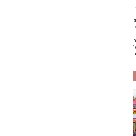
แ
แ
m
ท
ใ
ท