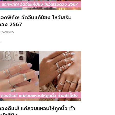
จกพิกัด! วัดจีนแก้ปีชง ไหว้เสริม
ดวง 2567
024/03/05
…
ดวงดีแน่! แค่สวมแหวนให้ถูกนิ้ว ทำ