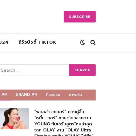
SUBSCRIBE
2024
รีวิวบิวตี้ TIKTOK
PR
BRAND PR
กิจกรรม
ภาพข่าว
“พอลล่า เทเลอร์” ควงคู่จิ้น
“หยิ่น–วอร์” ชวนต่อเวลาความ
YOUNG กับเซรั่มสูตรใหม่ล่าสุด
จาก OLAY งาน “OLAY Ultra