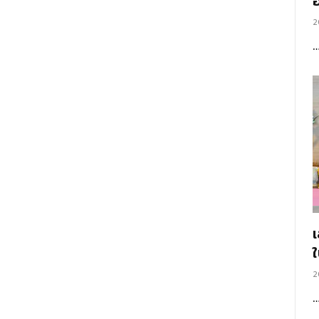
อ
2
2