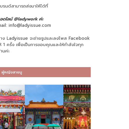
บรนด์สามารถส่งมาให้ได้ที่
อดไลน์ @ladywork ค่ะ
ail:
info@ladyissue.com
าง Ladyissue จะถ่ายรูปและลงโพส Facebook
ห้ 1 ครั้ง เพื่อเป็นการขอบคุณและให้กำลังใจทุก
่านค่ะ
ผู้หญิงสายมู