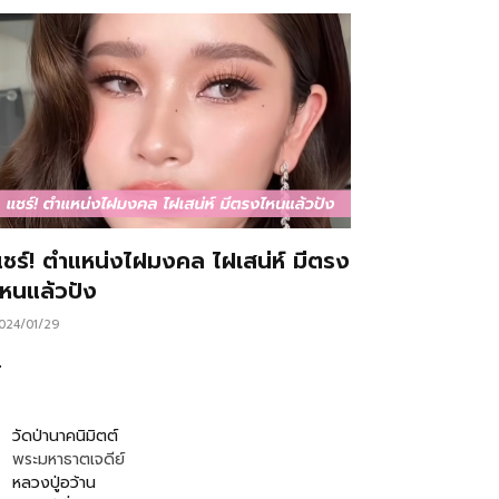
แชร์! ตำแหน่งไฝมงคล ไฝเสน่ห์ มีตรง
ไหนแล้วปัง
024/01/29
…
วัดป่านาคนิมิตต์
พระมหาธาตเจดีย์
หลวงปู่อว้าน