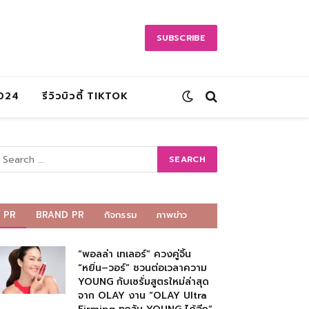
SUBSCRIBE
2024
รีวิวบิวตี้ TIKTOK
PR
BRAND PR
กิจกรรม
ภาพข่าว
“พอลล่า เทเลอร์” ควงคู่จิ้น
“หยิ่น–วอร์” ชวนต่อเวลาความ
YOUNG กับเซรั่มสูตรใหม่ล่าสุด
จาก OLAY งาน “OLAY Ultra