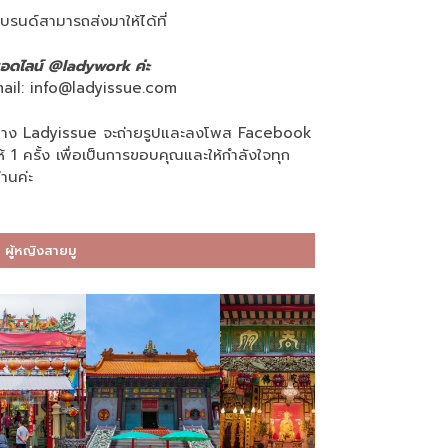
บรนด์สามารถส่งมาให้ได้ที่
อดไลน์ @ladywork ค่ะ
ail:
info@ladyissue.com
าง Ladyissue จะถ่ายรูปและลงโพส Facebook
ห้ 1 ครั้ง เพื่อเป็นการขอบคุณและให้กำลังใจทุก
่านค่ะ
ผู้หญิงสายมู