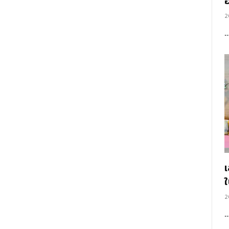
อ
2
2