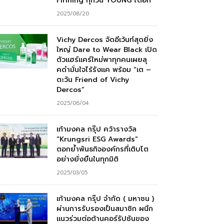
Firming ทุกวัน YOUNG ได้อีก”
2025/08/20
Vichy Dercos จัดอีเว้นท์สุดยิ่ง
ใหญ่ Dare to Wear Black เปิด
ตัวแฮร์แคร์ใหม่พาทุกคนเผยลุ
คดำมั่นใจไร้รังแค พร้อม “เต –
ตะวัน Friend of Vichy
Dercos”
2025/06/04
เก้ามงคล กรุ๊ป คว้ารางวัล
“Krungsri ESG Awards”
ตอกย้ำพันธกิจองค์กรที่เติบโต
อย่างยั่งยืนในทุกมิติ
2025/03/05
เก้ามงคล กรุ๊ป จำกัด ( มหาชน )
ผ่านการรับรองเป็นสมาชิก ผนึก
แนวร่วมต่อต้านคอร์รัปชันของ