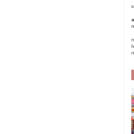
แ
แ
m
ท
ใ
ท