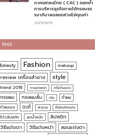
ภาคเอกชนไทย ( CAC ) ตอกย้ำ
การบริหารธุรกิจภายใต้กรอบธร
รมาภิบาลตลอดห่วงโซ่คุณค่า
2025/03/05
TAGS
Fashion
beauty
makeup
style
review เครื่องสำอาง
trend 2018
การแต่งหน้า
ครีมกันแดด
ทรงผม
ทรงผมสั้น
ทำผม
ทริค
บิวตี้
ทำผมเอง
ผิวสวย
มือใหม่หัดแต่ง
ลิปสติก
รีวิวลิปสติก
ลดน้ำหนัก
วิธีแต่งตา
วิธีแต่งหน้า
สอนแต่งตา