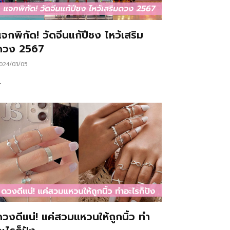
จกพิกัด! วัดจีนแก้ปีชง ไหว้เสริม
ดวง 2567
024/03/05
…
ดวงดีแน่! แค่สวมแหวนให้ถูกนิ้ว ทำ