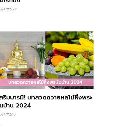
ะไรก็ปัง
024/02/21
…
เสริมบารมี! บทสวดถวายผลไม้หิ้งพระ
ในบ้าน 2024
024/02/15
…