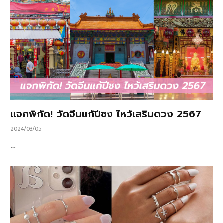
แจกพิกัด! วัดจีนแก้ปีชง ไหว้เสริมดวง 2567
2024/03/05
…