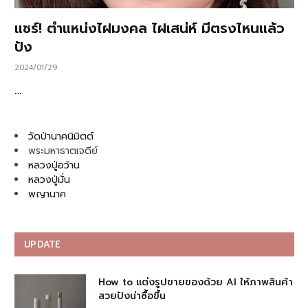
แชร์! ตำแหน่งไฝมงคล ไฝเสน่ห์ มีตรงไหนแล้ว
ปัง
2024/01/29
…
วัดป่านาคนิมิตต์
พระมหาธาตเจดีย์
หลวงปู่อว้าน
หลวงปู่มั่น
พญานาค
UPDATE
How to แต่งรูปขายของด้วย AI ให้ภาพสินค้า
สวยปังน่าซื้อขึ้น