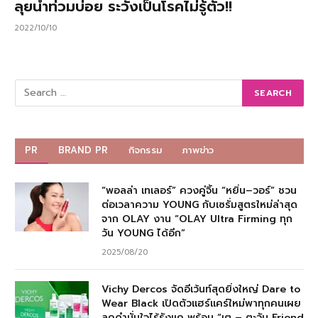
ลุยน้ำท่วมบ่อย ระวังเป็นโรคไม่รู้ตัว!!
2022/10/10
PR
BRAND PR
กิจกรรม
ภาพข่าว
“พอลล่า เทเลอร์” ควงคู่จิ้น “หยิ่น–วอร์” ชวน
ต่อเวลาความ YOUNG กับเซรั่มสูตรใหม่ล่าสุด
จาก OLAY งาน “OLAY Ultra Firming ทุก
วัน YOUNG ได้อีก”
2025/08/20
Vichy Dercos จัดอีเว้นท์สุดยิ่งใหญ่ Dare to
Wear Black เปิดตัวแฮร์แคร์ใหม่พาทุกคนเผย
ลุคดำมั่นใจไร้รังแค พร้อม “เต – ตะวัน Friend