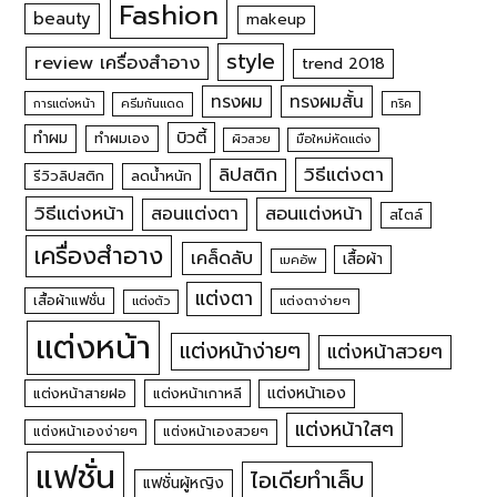
Fashion
beauty
makeup
style
review เครื่องสำอาง
trend 2018
ทรงผม
ทรงผมสั้น
การแต่งหน้า
ครีมกันแดด
ทริค
บิวตี้
ทำผม
ทำผมเอง
ผิวสวย
มือใหม่หัดแต่ง
วิธีแต่งตา
ลิปสติก
รีวิวลิปสติก
ลดน้ำหนัก
วิธีแต่งหน้า
สอนแต่งหน้า
สอนแต่งตา
สไตล์
เครื่องสำอาง
เคล็ดลับ
เสื้อผ้า
เมคอัพ
แต่งตา
เสื้อผ้าแฟชั่น
แต่งตัว
แต่งตาง่ายๆ
แต่งหน้า
แต่งหน้าง่ายๆ
แต่งหน้าสวยๆ
แต่งหน้าเอง
แต่งหน้าสายฝอ
แต่งหน้าเกาหลี
แต่งหน้าใสๆ
แต่งหน้าเองง่ายๆ
แต่งหน้าเองสวยๆ
แฟชั่น
ไอเดียทำเล็บ
แฟชั่นผู้หญิง