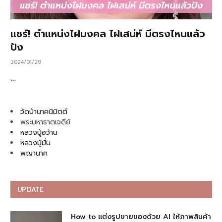
แชร์! ตำแหน่งไฝมงคล ไฝเสน่ห์ มีตรงไหนแล้ว
ปัง
2024/01/29
…
วัดป่านาคนิมิตต์
พระมหาธาตเจดีย์
หลวงปู่อว้าน
หลวงปู่มั่น
พญานาค
UPDATE
How to แต่งรูปขายของด้วย AI ให้ภาพสินค้า