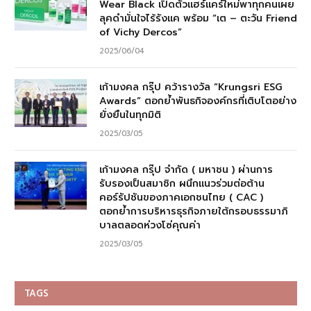
Wear Black เปิดตัวแฮร์แคร์ใหม่พาทุกคนเผย
ลุคดำมั่นใจไร้รังแค พร้อม “เต – ตะวัน Friend
of Vichy Dercos”
2025/06/04
เก้ามงคล กรุ๊ป คว้ารางวัล “Krungsri ESG
Awards” ตอกย้ำพันธกิจองค์กรที่เติบโตอย่าง
ยั่งยืนในทุกมิติ
2025/03/05
เก้ามงคล กรุ๊ป จำกัด ( มหาชน ) ผ่านการ
รับรองเป็นสมาชิก ผนึกแนวร่วมต่อต้าน
คอร์รัปชันของภาคเอกชนไทย ( CAC )
ตอกย้ำการบริหารธุรกิจภายใต้กรอบธรรมาภิ
บาลตลอดห่วงโซ่คุณค่า
2025/03/05
TAGS