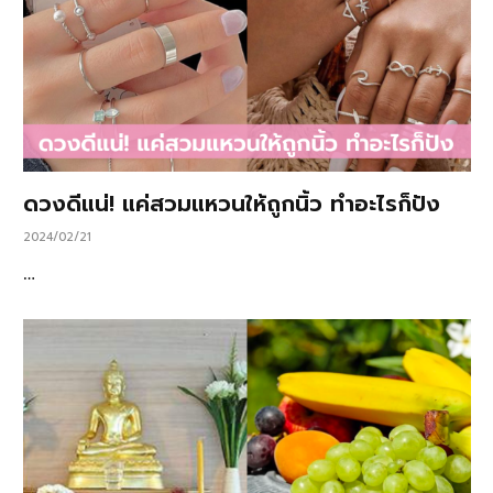
ดวงดีแน่! แค่สวมแหวนให้ถูกนิ้ว ทำอะไรก็ปัง
2024/02/21
…