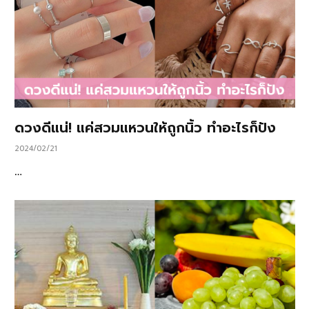
ดวงดีแน่! แค่สวมแหวนให้ถูกนิ้ว ทำอะไรก็ปัง
2024/02/21
…