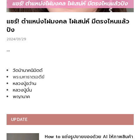
แชร์! ตำแหน่งไฝมงคล ไฝเสน่ห์ มีตรงไหนแล้ว
ปัง
2024/01/29
…
วัดป่านาคนิมิตต์
พระมหาธาตเจดีย์
หลวงปู่อว้าน
หลวงปู่มั่น
พญานาค
UPDATE
How to แต่งรูปขายของด้วย AI ให้ภาพสินค้า