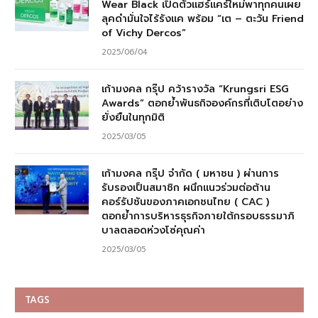
Wear Black เปิดตัวแฮร์แคร์ใหม่พาทุกคนเผย
ลุคดำมั่นใจไร้รังแค พร้อม “เต – ตะวัน Friend
of Vichy Dercos”
2025/06/04
เก้ามงคล กรุ๊ป คว้ารางวัล “Krungsri ESG
Awards” ตอกย้ำพันธกิจองค์กรที่เติบโตอย่าง
ยั่งยืนในทุกมิติ
2025/03/05
เก้ามงคล กรุ๊ป จำกัด ( มหาชน ) ผ่านการ
รับรองเป็นสมาชิก ผนึกแนวร่วมต่อต้าน
คอร์รัปชันของภาคเอกชนไทย ( CAC )
ตอกย้ำการบริหารธุรกิจภายใต้กรอบธรรมาภิ
บาลตลอดห่วงโซ่คุณค่า
2025/03/05
TAGS