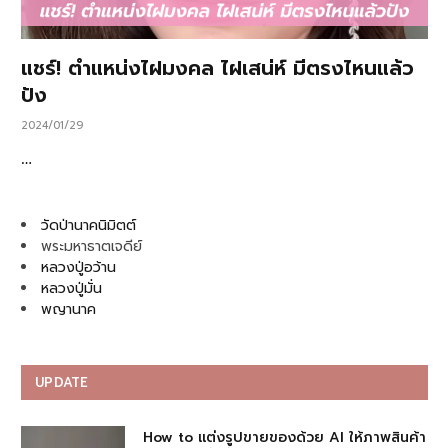
แชร์! ตำแหน่งไฝมงคล ไฝเสน่ห์ มีตรงไหนแล้ว
ปัง
2024/01/29
…
วัดป่านาคนิมิตต์
พระมหาธาตเจดีย์
หลวงปู่อว้าน
หลวงปู่มั่น
พญานาค
UPDATE
How to แต่งรูปขายของด้วย AI ให้ภาพสินค้า