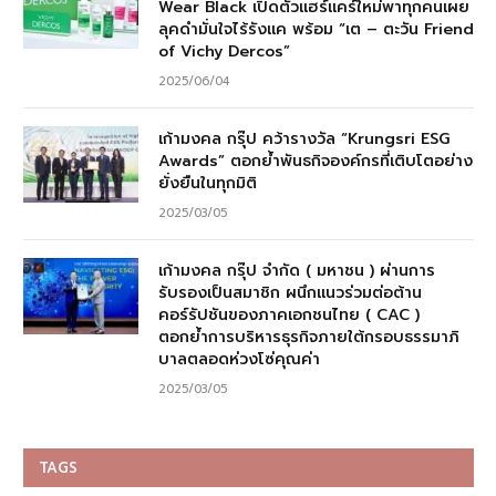
Wear Black เปิดตัวแฮร์แคร์ใหม่พาทุกคนเผย
ลุคดำมั่นใจไร้รังแค พร้อม “เต – ตะวัน Friend
of Vichy Dercos”
2025/06/04
เก้ามงคล กรุ๊ป คว้ารางวัล “Krungsri ESG
Awards” ตอกย้ำพันธกิจองค์กรที่เติบโตอย่าง
ยั่งยืนในทุกมิติ
2025/03/05
เก้ามงคล กรุ๊ป จำกัด ( มหาชน ) ผ่านการ
รับรองเป็นสมาชิก ผนึกแนวร่วมต่อต้าน
คอร์รัปชันของภาคเอกชนไทย ( CAC )
ตอกย้ำการบริหารธุรกิจภายใต้กรอบธรรมาภิ
บาลตลอดห่วงโซ่คุณค่า
2025/03/05
TAGS