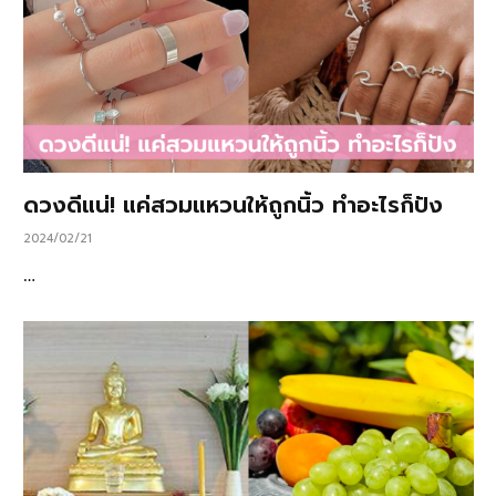
ดวงดีแน่! แค่สวมแหวนให้ถูกนิ้ว ทำอะไรก็ปัง
2024/02/21
…