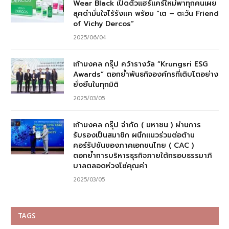
Wear Black เปิดตัวแฮร์แคร์ใหม่พาทุกคนเผย
ลุคดำมั่นใจไร้รังแค พร้อม “เต – ตะวัน Friend
of Vichy Dercos”
2025/06/04
เก้ามงคล กรุ๊ป คว้ารางวัล “Krungsri ESG
Awards” ตอกย้ำพันธกิจองค์กรที่เติบโตอย่าง
ยั่งยืนในทุกมิติ
2025/03/05
เก้ามงคล กรุ๊ป จำกัด ( มหาชน ) ผ่านการ
รับรองเป็นสมาชิก ผนึกแนวร่วมต่อต้าน
คอร์รัปชันของภาคเอกชนไทย ( CAC )
ตอกย้ำการบริหารธุรกิจภายใต้กรอบธรรมาภิ
บาลตลอดห่วงโซ่คุณค่า
2025/03/05
TAGS