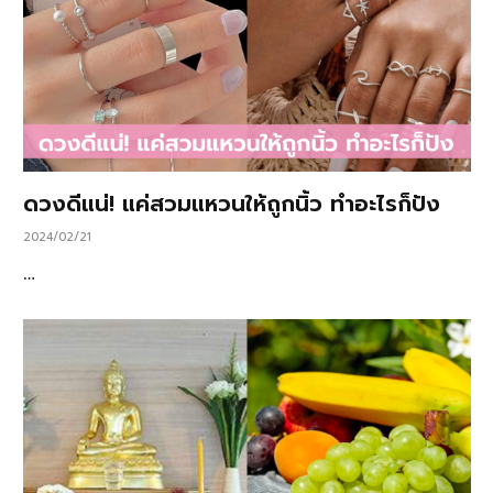
ดวงดีแน่! แค่สวมแหวนให้ถูกนิ้ว ทำอะไรก็ปัง
2024/02/21
…