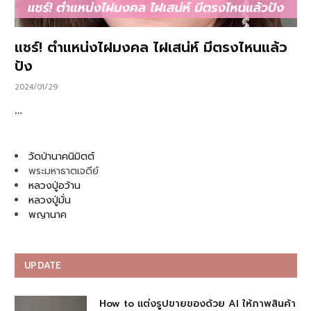
แชร์! ตำแหน่งไฝมงคล ไฝเสน่ห์ มีตรงไหนแล้ว
ปัง
2024/01/29
…
วัดป่านาคนิมิตต์
พระมหาธาตเจดีย์
หลวงปู่อว้าน
หลวงปู่มั่น
พญานาค
UPDATE
How to แต่งรูปขายของด้วย AI ให้ภาพสินค้า