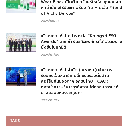
Wear Black เปิดตัวแฮร์แคร์ใหม่พาทุกคนเผย
ลุคดำมั่นใจไร้รังแค พร้อม “เต – ตะวัน Friend
of Vichy Dercos”
2025/06/04
เก้ามงคล กรุ๊ป คว้ารางวัล “Krungsri ESG
Awards” ตอกย้ำพันธกิจองค์กรที่เติบโตอย่าง
ยั่งยืนในทุกมิติ
2025/03/05
เก้ามงคล กรุ๊ป จำกัด ( มหาชน ) ผ่านการ
รับรองเป็นสมาชิก ผนึกแนวร่วมต่อต้าน
คอร์รัปชันของภาคเอกชนไทย ( CAC )
ตอกย้ำการบริหารธุรกิจภายใต้กรอบธรรมาภิ
บาลตลอดห่วงโซ่คุณค่า
2025/03/05
TAGS