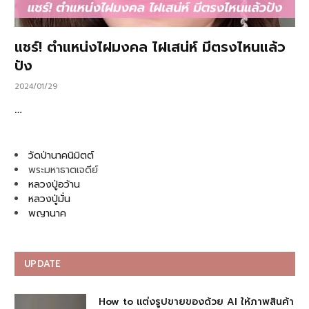
แชร์! ตำแหน่งไฝมงคล ไฝเสน่ห์ มีตรงไหนแล้ว
ปัง
2024/01/29
…
วัดป่านาคนิมิตต์
พระมหาธาตเจดีย์
หลวงปู่อว้าน
หลวงปู่มั่น
พญานาค
UPDATE
How to แต่งรูปขายของด้วย AI ให้ภาพสินค้า