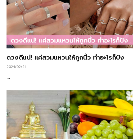
ดวงดีแน่! แค่สวมแหวนให้ถูกนิ้ว ทำอะไรก็ปัง
2024/02/21
…