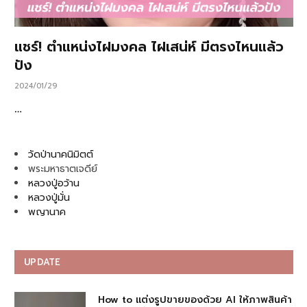
แชร์! ตำแหน่งไฝมงคล ไฝเสน่ห์ มีตรงไหนแล้ว
ปัง
2024/01/29
…
วัดป่านาคนิมิตต์
พระมหาธาตเจดีย์
หลวงปู่อว้าน
หลวงปู่มั่น
พญานาค
UPDATE
How to แต่งรูปขายของด้วย AI ให้ภาพสินค้า