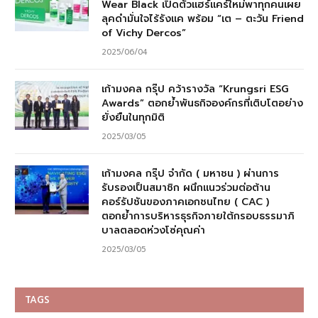
Wear Black เปิดตัวแฮร์แคร์ใหม่พาทุกคนเผย
ลุคดำมั่นใจไร้รังแค พร้อม “เต – ตะวัน Friend
of Vichy Dercos”
2025/06/04
เก้ามงคล กรุ๊ป คว้ารางวัล “Krungsri ESG
Awards” ตอกย้ำพันธกิจองค์กรที่เติบโตอย่าง
ยั่งยืนในทุกมิติ
2025/03/05
เก้ามงคล กรุ๊ป จำกัด ( มหาชน ) ผ่านการ
รับรองเป็นสมาชิก ผนึกแนวร่วมต่อต้าน
คอร์รัปชันของภาคเอกชนไทย ( CAC )
ตอกย้ำการบริหารธุรกิจภายใต้กรอบธรรมาภิ
บาลตลอดห่วงโซ่คุณค่า
2025/03/05
TAGS