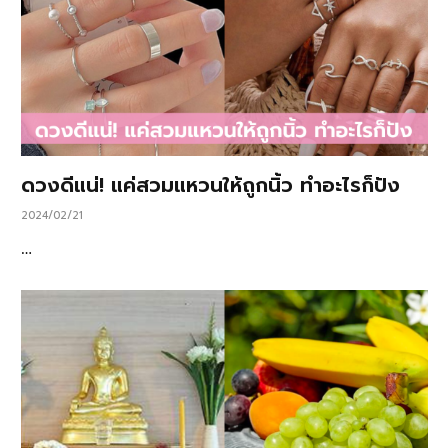
ดวงดีแน่! แค่สวมแหวนให้ถูกนิ้ว ทำอะไรก็ปัง
2024/02/21
…