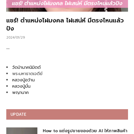
แชร์! ตำแหน่งไฝมงคล ไฝเสน่ห์ มีตรงไหนแล้ว
ปัง
2024/01/29
…
วัดป่านาคนิมิตต์
พระมหาธาตเจดีย์
หลวงปู่อว้าน
หลวงปู่มั่น
พญานาค
UPDATE
How to แต่งรูปขายของด้วย AI ให้ภาพสินค้า