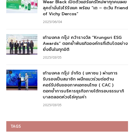
Wear Black เปิดตัวแฮร์แคร์ใหม่พาทุกคนเผย
ลุคดำมั่นใจไร้รังแค พร้อม “เต – ตะวัน Friend
of Vichy Dercos”
2025/06/04
เก้ามงคล กรุ๊ป คว้ารางวัล “Krungsri ESG
Awards” ตอกย้ำพันธกิจองค์กรที่เติบโตอย่าง
ยั่งยืนในทุกมิติ
2025/03/05
เก้ามงคล กรุ๊ป จำกัด ( มหาชน ) ผ่านการ
รับรองเป็นสมาชิก ผนึกแนวร่วมต่อต้าน
คอร์รัปชันของภาคเอกชนไทย ( CAC )
ตอกย้ำการบริหารธุรกิจภายใต้กรอบธรรมาภิ
บาลตลอดห่วงโซ่คุณค่า
2025/03/05
TAGS