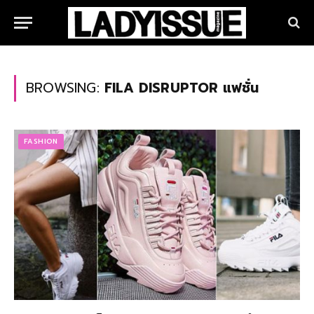
BROWSING:
FILA DISRUPTOR แฟชั่น
FASHION