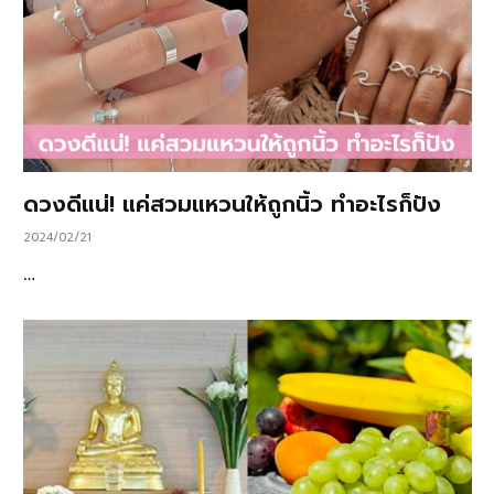
ดวงดีแน่! แค่สวมแหวนให้ถูกนิ้ว ทำอะไรก็ปัง
2024/02/21
…