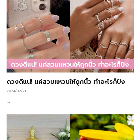
ดวงดีแน่! แค่สวมแหวนให้ถูกนิ้ว ทำอะไรก็ปัง
2024/02/21
…