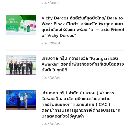
2025/08/20
Vichy Dercos จัดอีเว้นท์สุดยิ่งใหญ่ Dare to
Wear Black เปิดตัวแฮร์แคร์ใหม่พาทุกคนเผย
ลุคดำมั่นใจไร้รังแค พร้อม “เต – ตะวัน Friend
of Vichy Dercos”
2025/06/04
เก้ามงคล กรุ๊ป คว้ารางวัล “Krungsri ESG
Awards” ตอกย้ำพันธกิจองค์กรที่เติบโตอย่าง
ยั่งยืนในทุกมิติ
2025/03/05
เก้ามงคล กรุ๊ป จำกัด ( มหาชน ) ผ่านการ
รับรองเป็นสมาชิก ผนึกแนวร่วมต่อต้าน
คอร์รัปชันของภาคเอกชนไทย ( CAC )
ตอกย้ำการบริหารธุรกิจภายใต้กรอบธรรมาภิ
บาลตลอดห่วงโซ่คุณค่า
2025/03/05