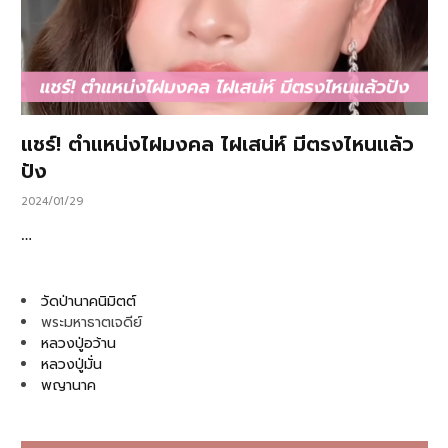
แชร์! ตำแหน่งไฝมงคล ไฝเสน่ห์ มีตรงไหนแล้ว
ปัง
2024/01/29
…
วัดป่านาคนิมิตต์
พระมหาธาตเจดีย์
หลวงปู่อว้าน
หลวงปู่มั่น
พญานาค