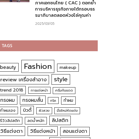
ภาคเอกชนไทย ( CAC ) ตอกย้ำ
การบริหารธุรกิจภายใต้กรอบธร
รมาภิบาลตลอดห่วงโซ่คุณค่า
2025/03/05
TAGS
Fashion
beauty
makeup
style
review เครื่องสำอาง
trend 2018
การแต่งหน้า
ครีมกันแดด
ทรงผม
ทรงผมสั้น
ทำผม
ทริค
บิวตี้
ทำผมเอง
ผิวสวย
มือใหม่หัดแต่ง
ลิปสติก
รีวิวลิปสติก
ลดน้ำหนัก
วิธีแต่งตา
วิธีแต่งหน้า
สอนแต่งตา