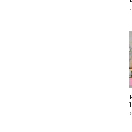
อ
2
2