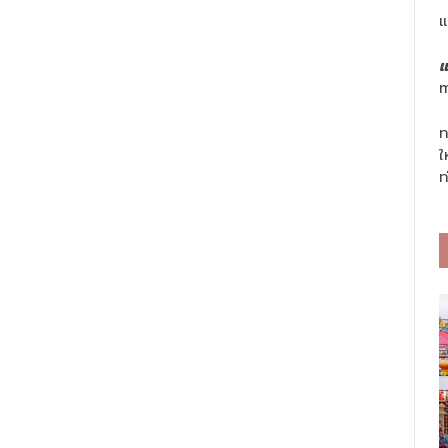
แ
แ
m
ท
ใ
ท