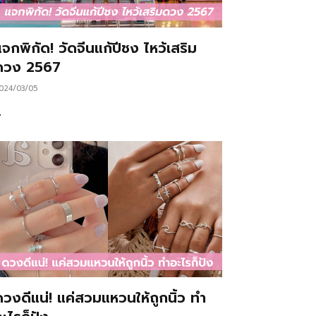
จกพิกัด! วัดจีนแก้ปีชง ไหว้เสริม
ดวง 2567
024/03/05
…
ดวงดีแน่! แค่สวมแหวนให้ถูกนิ้ว ทำ