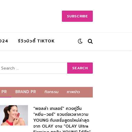
SUBSCRIBE
2024
รีวิวบิวตี้ TIKTOK
PR
BRAND PR
กิจกรรม
ภาพข่าว
“พอลล่า เทเลอร์” ควงคู่จิ้น
“หยิ่น–วอร์” ชวนต่อเวลาความ
YOUNG กับเซรั่มสูตรใหม่ล่าสุด
จาก OLAY งาน “OLAY Ultra