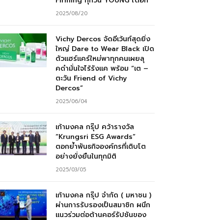
Firming ทุกวัน YOUNG ได้อีก”
2025/08/20
Vichy Dercos จัดอีเว้นท์สุดยิ่ง
ใหญ่ Dare to Wear Black เปิด
ตัวแฮร์แคร์ใหม่พาทุกคนเผยลุ
คดำมั่นใจไร้รังแค พร้อม “เต –
ตะวัน Friend of Vichy
Dercos”
2025/06/04
เก้ามงคล กรุ๊ป คว้ารางวัล
“Krungsri ESG Awards”
ตอกย้ำพันธกิจองค์กรที่เติบโต
อย่างยั่งยืนในทุกมิติ
2025/03/05
เก้ามงคล กรุ๊ป จำกัด ( มหาชน )
ผ่านการรับรองเป็นสมาชิก ผนึก
แนวร่วมต่อต้านคอร์รัปชันของ