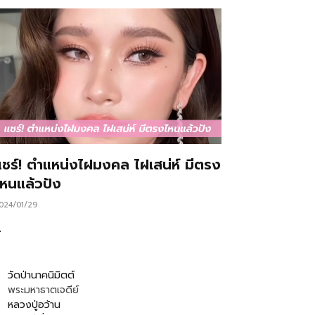
แชร์! ตำแหน่งไฝมงคล ไฝเสน่ห์ มีตรง
ไหนแล้วปัง
024/01/29
…
วัดป่านาคนิมิตต์
พระมหาธาตเจดีย์
หลวงปู่อว้าน