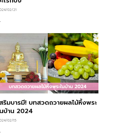
ะไรก็ปัง
024/02/21
…
เสริมบารมี! บทสวดถวายผลไม้หิ้งพระ
ในบ้าน 2024
024/02/15
…