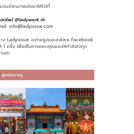
บรนด์สามารถส่งมาให้ได้ที่
อดไลน์ @ladywork ค่ะ
ail:
info@ladyissue.com
าง Ladyissue จะถ่ายรูปและลงโพส Facebook
ห้ 1 ครั้ง เพื่อเป็นการขอบคุณและให้กำลังใจทุก
่านค่ะ
ผู้หญิงสายมู