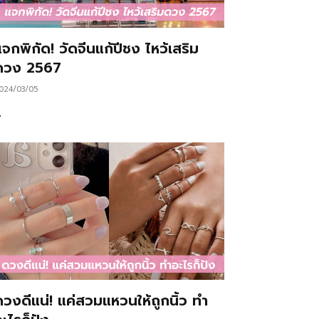
จกพิกัด! วัดจีนแก้ปีชง ไหว้เสริม
ดวง 2567
024/03/05
…
ดวงดีแน่! แค่สวมแหวนให้ถูกนิ้ว ทำ