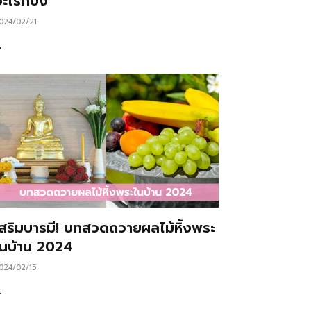
ะไรก็ปัง
024/02/21
…
เสริมบารมี! บทสวดถวายผลไม้หิ้งพระ
ในบ้าน 2024
024/02/15
…