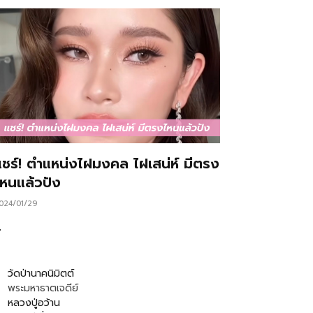
แชร์! ตำแหน่งไฝมงคล ไฝเสน่ห์ มีตรง
ไหนแล้วปัง
024/01/29
…
วัดป่านาคนิมิตต์
พระมหาธาตเจดีย์
หลวงปู่อว้าน