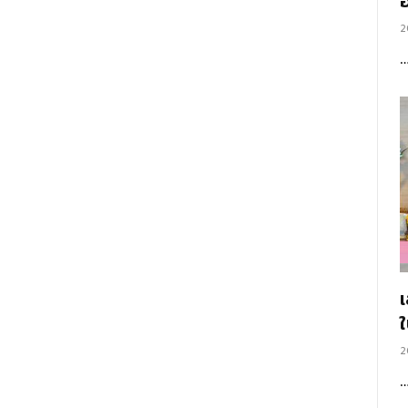
อ
2
2