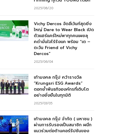
Firming ทุกวัน YOUNG ได้อีก”
2025/08/20
Vichy Dercos จัดอีเว้นท์สุดยิ่ง
ใหญ่ Dare to Wear Black เปิด
ตัวแฮร์แคร์ใหม่พาทุกคนเผยลุ
คดำมั่นใจไร้รังแค พร้อม “เต –
ตะวัน Friend of Vichy
Dercos”
2025/06/04
เก้ามงคล กรุ๊ป คว้ารางวัล
“Krungsri ESG Awards”
ตอกย้ำพันธกิจองค์กรที่เติบโต
อย่างยั่งยืนในทุกมิติ
2025/03/05
เก้ามงคล กรุ๊ป จำกัด ( มหาชน )
ผ่านการรับรองเป็นสมาชิก ผนึก
แนวร่วมต่อต้านคอร์รัปชันของ