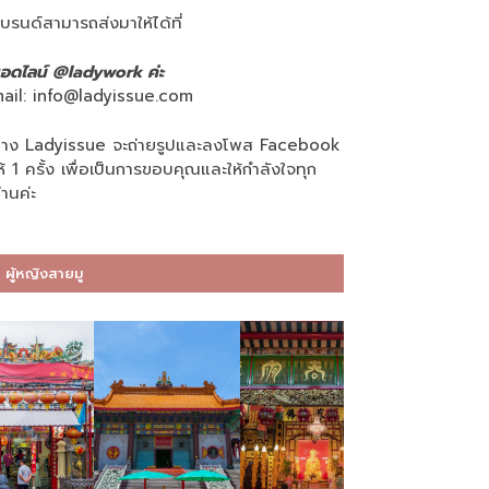
บรนด์สามารถส่งมาให้ได้ที่
อดไลน์ @ladywork ค่ะ
ail:
info@ladyissue.com
าง Ladyissue จะถ่ายรูปและลงโพส Facebook
ห้ 1 ครั้ง เพื่อเป็นการขอบคุณและให้กำลังใจทุก
่านค่ะ
ผู้หญิงสายมู