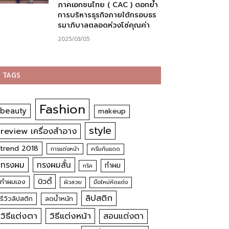
ภาคเอกชนไทย ( CAC ) ตอกย้ำ
การบริหารธุรกิจภายใต้กรอบธร
รมาภิบาลตลอดห่วงโซ่คุณค่า
2025/03/05
TAGS
Fashion
beauty
makeup
style
review เครื่องสำอาง
trend 2018
การแต่งหน้า
ครีมกันแดด
ทรงผม
ทรงผมสั้น
ทำผม
ทริค
บิวตี้
ทำผมเอง
ผิวสวย
มือใหม่หัดแต่ง
ลิปสติก
รีวิวลิปสติก
ลดน้ำหนัก
วิธีแต่งตา
วิธีแต่งหน้า
สอนแต่งตา