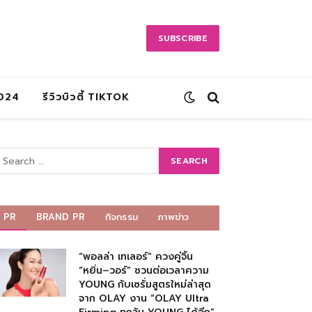
SUBSCRIBE
2024
รีวิวบิวตี้ TIKTOK
PR
BRAND PR
กิจกรรม
ภาพข่าว
“พอลล่า เทเลอร์” ควงคู่จิ้น
“หยิ่น–วอร์” ชวนต่อเวลาความ
YOUNG กับเซรั่มสูตรใหม่ล่าสุด
จาก OLAY งาน “OLAY Ultra