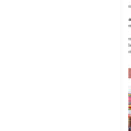
แ
แ
m
ท
ใ
ท