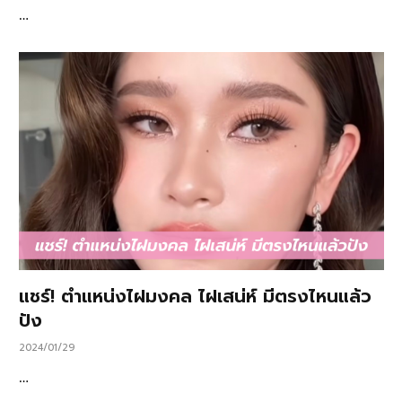
…
แชร์! ตำแหน่งไฝมงคล ไฝเสน่ห์ มีตรงไหนแล้ว
ปัง
2024/01/29
…