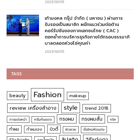
2025/03/05
เก้ามงคล กรุ๊ป จำกัด ( มหาชน ) ผ่านการ
รับรองเป็นสมาชิก ผนึกแนวร่วมต่อต้าน
คอร์รัปชันของภาคเอกชนไทย ( CAC )
ตอกย้ำการบริหารธุรกิจภายใต้กรอบธรรมาภิ
บาลตลอดห่วงโซ่คุณค่า
2025/03/05
TAGS
Fashion
beauty
makeup
style
review เครื่องสำอาง
trend 2018
ทรงผม
ทรงผมสั้น
การแต่งหน้า
ครีมกันแดด
ทริค
บิวตี้
ทำผม
ทำผมเอง
ผิวสวย
มือใหม่หัดแต่ง
วิธีแต่งตา
ลิปสติก
รีวิวลิปสติก
ลดน้ำหนัก