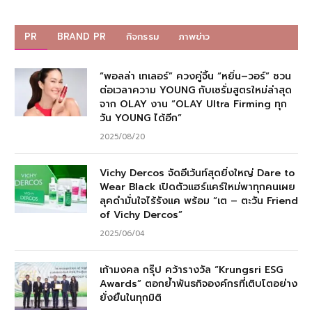
PR
BRAND PR
กิจกรรม
ภาพข่าว
“พอลล่า เทเลอร์” ควงคู่จิ้น “หยิ่น–วอร์” ชวน
ต่อเวลาความ YOUNG กับเซรั่มสูตรใหม่ล่าสุด
จาก OLAY งาน “OLAY Ultra Firming ทุก
วัน YOUNG ได้อีก”
2025/08/20
Vichy Dercos จัดอีเว้นท์สุดยิ่งใหญ่ Dare to
Wear Black เปิดตัวแฮร์แคร์ใหม่พาทุกคนเผย
ลุคดำมั่นใจไร้รังแค พร้อม “เต – ตะวัน Friend
of Vichy Dercos”
2025/06/04
เก้ามงคล กรุ๊ป คว้ารางวัล “Krungsri ESG
Awards” ตอกย้ำพันธกิจองค์กรที่เติบโตอย่าง
ยั่งยืนในทุกมิติ