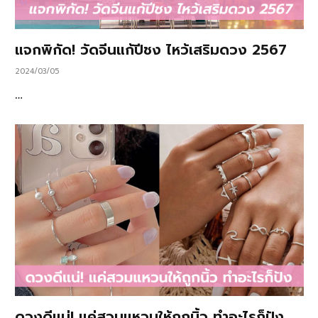
แจกพิกัด! วัดจีนแก้ปีชง ไหว้เสริมดวง 2567
2024/03/05
…
ดวงดีแน่! แค่สวมแหวนให้ถูกนิ้ว ทำอะไรก็ปัง