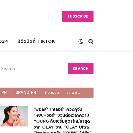
SUBSCRIBE
2024
รีวิวบิวตี้ TIKTOK
PR
BRAND PR
กิจกรรม
ภาพข่าว
“พอลล่า เทเลอร์” ควงคู่จิ้น
“หยิ่น–วอร์” ชวนต่อเวลาความ
YOUNG กับเซรั่มสูตรใหม่ล่าสุด
จาก OLAY งาน “OLAY Ultra