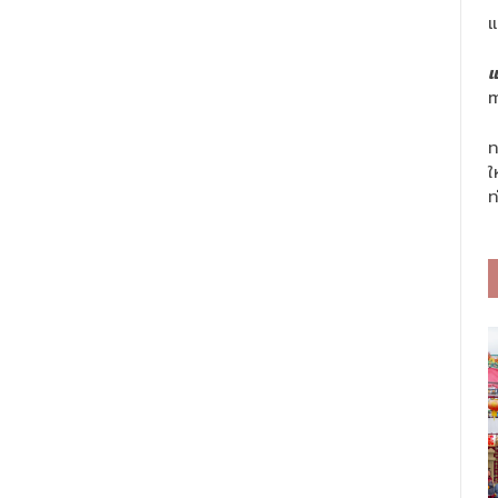
แ
แ
m
ท
ใ
ท