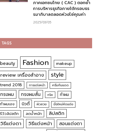
ภาคเอกชนไทย ( CAC ) ตอกย้ำ
การบริหารธุรกิจภายใต้กรอบธร
รมาภิบาลตลอดห่วงโซ่คุณค่า
2025/03/05
TAGS
Fashion
beauty
makeup
style
review เครื่องสำอาง
trend 2018
การแต่งหน้า
ครีมกันแดด
ทรงผม
ทรงผมสั้น
ทำผม
ทริค
บิวตี้
ทำผมเอง
ผิวสวย
มือใหม่หัดแต่ง
ลิปสติก
รีวิวลิปสติก
ลดน้ำหนัก
วิธีแต่งตา
วิธีแต่งหน้า
สอนแต่งตา