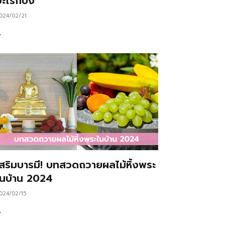
ะไรก็ปัง
024/02/21
…
เสริมบารมี! บทสวดถวายผลไม้หิ้งพระ
ในบ้าน 2024
024/02/15
…