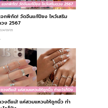
จกพิกัด! วัดจีนแก้ปีชง ไหว้เสริม
ดวง 2567
024/03/05
…
ดวงดีแน่! แค่สวมแหวนให้ถูกนิ้ว ทำ