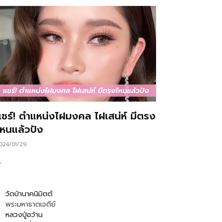
แชร์! ตำแหน่งไฝมงคล ไฝเสน่ห์ มีตรง
ไหนแล้วปัง
024/01/29
…
วัดป่านาคนิมิตต์
พระมหาธาตเจดีย์
หลวงปู่อว้าน