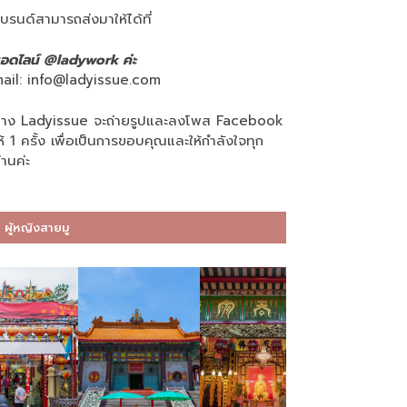
บรนด์สามารถส่งมาให้ได้ที่
อดไลน์ @ladywork ค่ะ
ail:
info@ladyissue.com
าง Ladyissue จะถ่ายรูปและลงโพส Facebook
ห้ 1 ครั้ง เพื่อเป็นการขอบคุณและให้กำลังใจทุก
่านค่ะ
ผู้หญิงสายมู