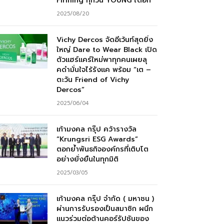
Firming ทุกวัน YOUNG ได้อีก”
2025/08/20
Vichy Dercos จัดอีเว้นท์สุดยิ่ง
ใหญ่ Dare to Wear Black เปิด
ตัวแฮร์แคร์ใหม่พาทุกคนเผยลุ
คดำมั่นใจไร้รังแค พร้อม “เต –
ตะวัน Friend of Vichy
Dercos”
2025/06/04
เก้ามงคล กรุ๊ป คว้ารางวัล
“Krungsri ESG Awards”
ตอกย้ำพันธกิจองค์กรที่เติบโต
อย่างยั่งยืนในทุกมิติ
2025/03/05
เก้ามงคล กรุ๊ป จำกัด ( มหาชน )
ผ่านการรับรองเป็นสมาชิก ผนึก
แนวร่วมต่อต้านคอร์รัปชันของ