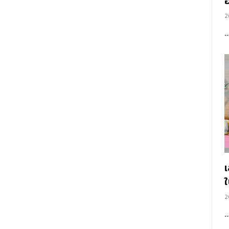
อ
2
2