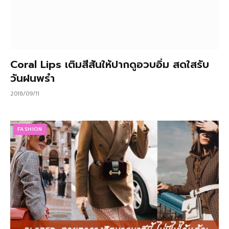
Coral Lips เติมสีสันให้ปากดูอวบอิ่ม สดใสรับ
วันฝนพรำ
2018/09/11
FASHION