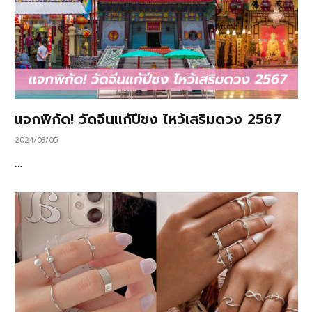
แจกพิกัด! วัดจีนแก้ปีชง ไหว้เสริมดวง 2567
2024/03/05
…