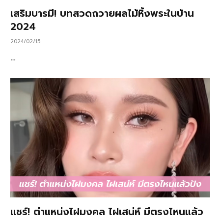
เสริมบารมี! บทสวดถวายผลไม้หิ้งพระในบ้าน
2024
2024/02/15
…
แชร์! ตำแหน่งไฝมงคล ไฝเสน่ห์ มีตรงไหนแล้ว