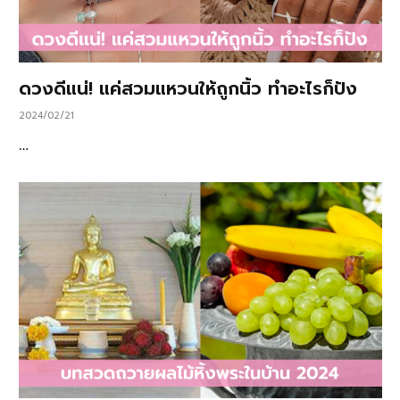
ดวงดีแน่! แค่สวมแหวนให้ถูกนิ้ว ทำอะไรก็ปัง
2024/02/21
…