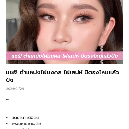
แชร์! ตำแหน่งไฝมงคล ไฝเสน่ห์ มีตรงไหนแล้ว
ปัง
2024/01/29
…
วัดป่านาคนิมิตต์
พระมหาธาตเจดีย์