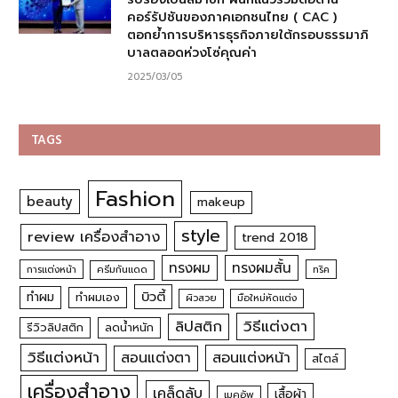
คอร์รัปชันของภาคเอกชนไทย ( CAC )
ตอกย้ำการบริหารธุรกิจภายใต้กรอบธรรมาภิ
บาลตลอดห่วงโซ่คุณค่า
2025/03/05
TAGS
Fashion
beauty
makeup
style
review เครื่องสำอาง
trend 2018
ทรงผม
ทรงผมสั้น
การแต่งหน้า
ครีมกันแดด
ทริค
บิวตี้
ทำผม
ทำผมเอง
ผิวสวย
มือใหม่หัดแต่ง
วิธีแต่งตา
ลิปสติก
รีวิวลิปสติก
ลดน้ำหนัก
วิธีแต่งหน้า
สอนแต่งหน้า
สอนแต่งตา
สไตล์
เครื่องสำอาง
เคล็ดลับ
เสื้อผ้า
เมคอัพ