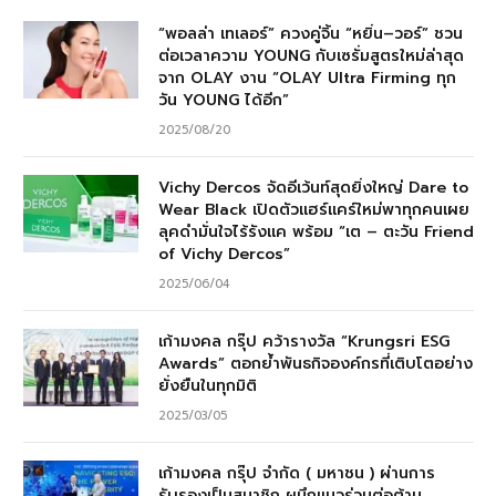
“พอลล่า เทเลอร์” ควงคู่จิ้น “หยิ่น–วอร์” ชวน
ต่อเวลาความ YOUNG กับเซรั่มสูตรใหม่ล่าสุด
จาก OLAY งาน “OLAY Ultra Firming ทุก
วัน YOUNG ได้อีก”
2025/08/20
Vichy Dercos จัดอีเว้นท์สุดยิ่งใหญ่ Dare to
Wear Black เปิดตัวแฮร์แคร์ใหม่พาทุกคนเผย
ลุคดำมั่นใจไร้รังแค พร้อม “เต – ตะวัน Friend
of Vichy Dercos”
2025/06/04
เก้ามงคล กรุ๊ป คว้ารางวัล “Krungsri ESG
Awards” ตอกย้ำพันธกิจองค์กรที่เติบโตอย่าง
ยั่งยืนในทุกมิติ
2025/03/05
เก้ามงคล กรุ๊ป จำกัด ( มหาชน ) ผ่านการ
รับรองเป็นสมาชิก ผนึกแนวร่วมต่อต้าน