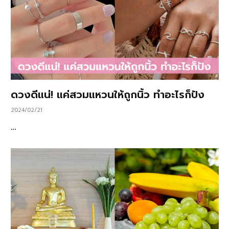
ดวงดีแน่! แค่สวมแหวนให้ถูกนิ้ว ทำอะไรก็ปัง
2024/02/21
…