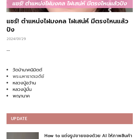
แชร์! ตำแหน่งไฝมงคล ไฝเสน่ห์ มีตรงไหนแล้ว
ปัง
2024/01/29
…
วัดป่านาคนิมิตต์
พระมหาธาตเจดีย์
หลวงปู่อว้าน
หลวงปู่มั่น
พญานาค
UPDATE
How to แต่งรูปขายของด้วย AI ให้ภาพสินค้า