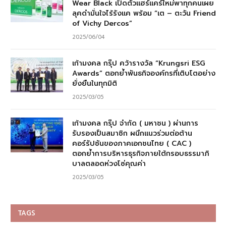
Wear Black เปิดตัวแฮร์แคร์ใหม่พาทุกคนเผย
ลุคดำมั่นใจไร้รังแค พร้อม “เต – ตะวัน Friend
of Vichy Dercos”
2025/06/04
เก้ามงคล กรุ๊ป คว้ารางวัล “Krungsri ESG
Awards” ตอกย้ำพันธกิจองค์กรที่เติบโตอย่าง
ยั่งยืนในทุกมิติ
2025/03/05
เก้ามงคล กรุ๊ป จำกัด ( มหาชน ) ผ่านการ
รับรองเป็นสมาชิก ผนึกแนวร่วมต่อต้าน
คอร์รัปชันของภาคเอกชนไทย ( CAC )
ตอกย้ำการบริหารธุรกิจภายใต้กรอบธรรมาภิ
บาลตลอดห่วงโซ่คุณค่า
2025/03/05
TAGS