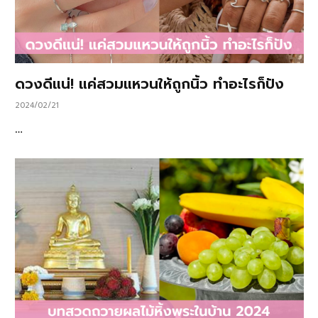
ดวงดีแน่! แค่สวมแหวนให้ถูกนิ้ว ทำอะไรก็ปัง
2024/02/21
…