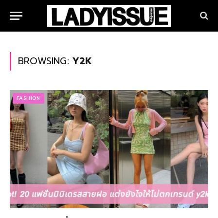
BROWSING:
Y2K
FASHION