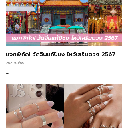
แจกพิกัด! วัดจีนแก้ปีชง ไหว้เสริมดวง 2567
2024/03/05
…