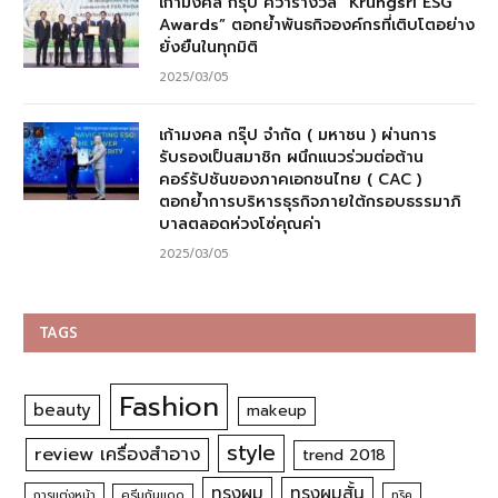
เก้ามงคล กรุ๊ป คว้ารางวัล “Krungsri ESG
Awards” ตอกย้ำพันธกิจองค์กรที่เติบโตอย่าง
ยั่งยืนในทุกมิติ
2025/03/05
เก้ามงคล กรุ๊ป จำกัด ( มหาชน ) ผ่านการ
รับรองเป็นสมาชิก ผนึกแนวร่วมต่อต้าน
คอร์รัปชันของภาคเอกชนไทย ( CAC )
ตอกย้ำการบริหารธุรกิจภายใต้กรอบธรรมาภิ
บาลตลอดห่วงโซ่คุณค่า
2025/03/05
TAGS
Fashion
beauty
makeup
style
review เครื่องสำอาง
trend 2018
ทรงผม
ทรงผมสั้น
การแต่งหน้า
ครีมกันแดด
ทริค