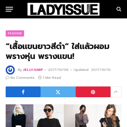
FASHION
“เสื้อแขนยาวสีดำ” ใส่แล้วผอม
พรางหุ่น พรางแขน!
By
JELLYJUMP
2017/10/06
Updated:
2017/10/10
No Comments
1 Min Read