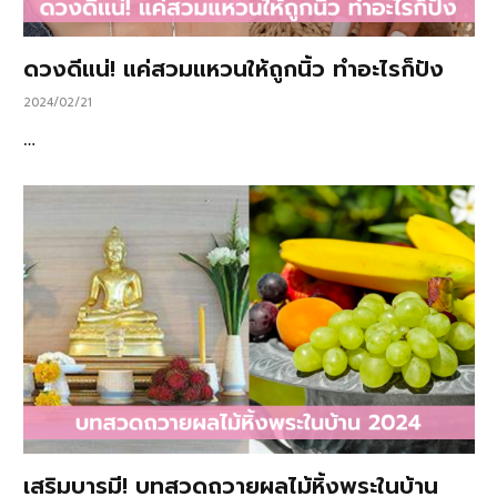
ดวงดีแน่! แค่สวมแหวนให้ถูกนิ้ว ทำอะไรก็ปัง
2024/02/21
…
เสริมบารมี! บทสวดถวายผลไม้หิ้งพระในบ้าน