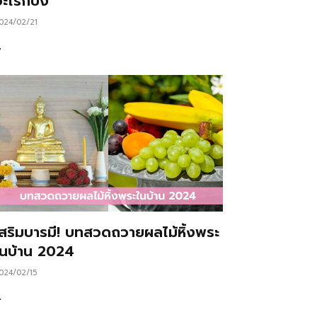
ะไรก็ปัง
024/02/21
…
เสริมบารมี! บทสวดถวายผลไม้หิ้งพระ
ในบ้าน 2024
024/02/15
…