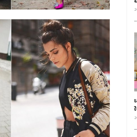
อ
2
2