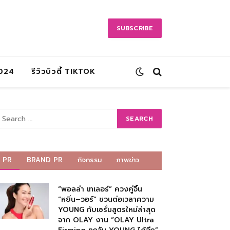
SUBSCRIBE
2024
รีวิวบิวตี้ TIKTOK
PR
BRAND PR
กิจกรรม
ภาพข่าว
“พอลล่า เทเลอร์” ควงคู่จิ้น
“หยิ่น–วอร์” ชวนต่อเวลาความ
YOUNG กับเซรั่มสูตรใหม่ล่าสุด
จาก OLAY งาน “OLAY Ultra