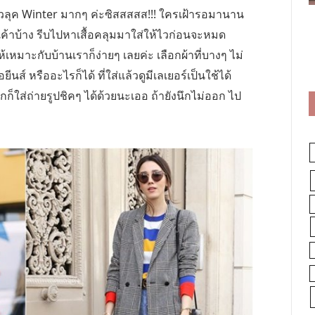
ัวลุค Winter มากๆ ค่ะซิสสสสส!!! ใครเฝ้ารอมานาน
เค้าบ้าง รีบไปหาเสื้อคลุมมาใส่ให้ไวก่อนจะหมด
เหมาะกับบ้านเราก็ง่ายๆ เลยค่ะ เลือกผ้าที่บางๆ ไม่
ยีนส์ หรืออะไรก็ได้ ที่ใส่แล้วดูมีเลเยอร์เป็นใช้ได้
ใส่ถ่ายรูปชิคๆ ได้ด้วยนะเออ ถ้ายังนึกไม่ออก ไป