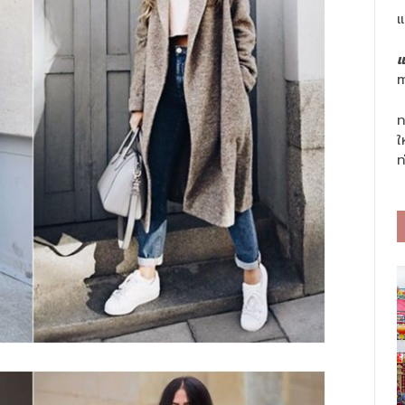
แ
แ
m
ท
ใ
ท