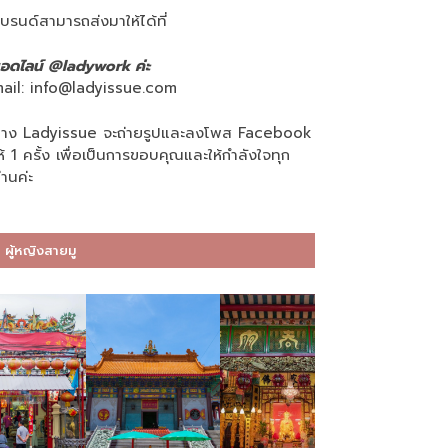
บรนด์สามารถส่งมาให้ได้ที่
อดไลน์ @ladywork ค่ะ
ail:
info@ladyissue.com
าง Ladyissue จะถ่ายรูปและลงโพส Facebook
ห้ 1 ครั้ง เพื่อเป็นการขอบคุณและให้กำลังใจทุก
่านค่ะ
ผู้หญิงสายมู