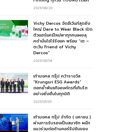
Firming ทุกวัน YOUNG ได้อีก”
2025/08/20
Vichy Dercos จัดอีเว้นท์สุดยิ่ง
ใหญ่ Dare to Wear Black เปิด
ตัวแฮร์แคร์ใหม่พาทุกคนเผยลุ
คดำมั่นใจไร้รังแค พร้อม “เต –
ตะวัน Friend of Vichy
Dercos”
2025/06/04
เก้ามงคล กรุ๊ป คว้ารางวัล
“Krungsri ESG Awards”
ตอกย้ำพันธกิจองค์กรที่เติบโต
อย่างยั่งยืนในทุกมิติ
2025/03/05
เก้ามงคล กรุ๊ป จำกัด ( มหาชน )
ผ่านการรับรองเป็นสมาชิก ผนึก
แนวร่วมต่อต้านคอร์รัปชันของ