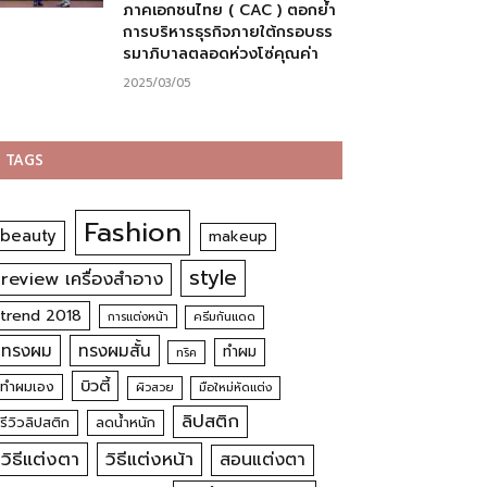
ภาคเอกชนไทย ( CAC ) ตอกย้ำ
การบริหารธุรกิจภายใต้กรอบธร
รมาภิบาลตลอดห่วงโซ่คุณค่า
2025/03/05
TAGS
Fashion
beauty
makeup
style
review เครื่องสำอาง
trend 2018
การแต่งหน้า
ครีมกันแดด
ทรงผม
ทรงผมสั้น
ทำผม
ทริค
บิวตี้
ทำผมเอง
ผิวสวย
มือใหม่หัดแต่ง
ลิปสติก
รีวิวลิปสติก
ลดน้ำหนัก
วิธีแต่งตา
วิธีแต่งหน้า
สอนแต่งตา