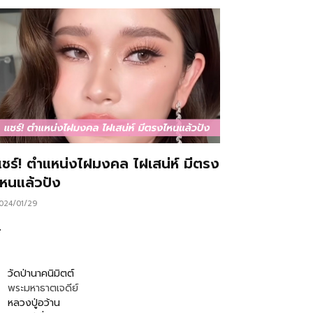
แชร์! ตำแหน่งไฝมงคล ไฝเสน่ห์ มีตรง
ไหนแล้วปัง
024/01/29
…
วัดป่านาคนิมิตต์
พระมหาธาตเจดีย์
หลวงปู่อว้าน