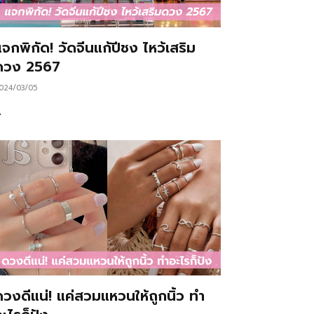
จกพิกัด! วัดจีนแก้ปีชง ไหว้เสริม
ดวง 2567
024/03/05
…
ดวงดีแน่! แค่สวมแหวนให้ถูกนิ้ว ทำ