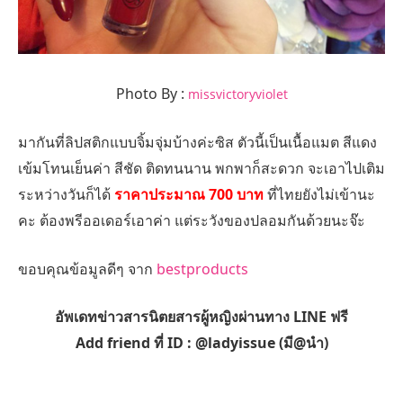
Photo By :
missvictoryviolet
มากันที่ลิปสติกแบบจิ้มจุ่มบ้างค่ะซิส ตัวนี้เป็นเนื้อแมต สีแดง
เข้มโทนเย็นค่า สีชัด ติดทนนาน พกพาก็สะดวก จะเอาไปเติม
ระหว่างวันก็ได้
ราคาประมาณ 700 บาท
ที่ไทยยังไม่เข้านะ
คะ ต้องพรีออเดอร์เอาค่า แต่ระวังของปลอมกันด้วยนะจ๊ะ
ขอบคุณข้อมูลดีๆ จาก
bestproducts
อัพเดทข่าวสารนิตยสารผู้หญิงผ่านทาง LINE ฟรี
Add friend ที่ ID : @ladyissue (มี@นำ)