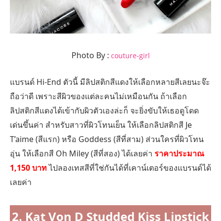
Photo By :
couture-girl
แบรนด์ Hi-End ตัวนี้ มีลิปสติกสีแดงให้เลือกหลายสีเลยนะจ๊ะ
ถือว่าดี เพราะสีผิวของแต่ละคนไม่เหมือนกัน ถ้าเลือก
ลิปสติกสีแดงได้เข้ากับผิวตัวเองล่ะก็ จะยิ่งขับให้เธอดูโดด
เด่นขึ้นค่า สำหรับสาวที่ผิวโทนเย็น ให้เลือกลิปสติกสี Je
T’aime (สีแรก) หรือ Goddess (สีที่สาม) ส่วนใครที่ผิวโทน
อุ่น ให้เลือกสี Oh Miley (สีที่สอง) ได้เลยค่า
ราคาประมาณ
1,150 บาท
ไปลองเทสสีที่ใช่กันได้ที่เคาน์เตอร์ของแบรนด์ได้
เลยค่า
2. Kat Von D Studded Kiss Lipstick