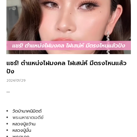
แชร์! ตำแหน่งไฝมงคล ไฝเสน่ห์ มีตรงไหนแล้ว
ปัง
2024/01/29
…
วัดป่านาคนิมิตต์
พระมหาธาตเจดีย์
หลวงปู่อว้าน
หลวงปู่มั่น
พญานาค