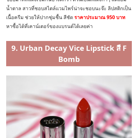
น้ำตาล สาวที่ชอบสไตล์แวมไพร์น่าจะชอบนะจ๊ะ ลิปสติกเป็น
เนื้อครีม ช่วยให้ปากชุ่มชื้น สีชัด
ราคาประมาณ 950 บาท
หาซื้อได้ที่เคาน์เตอร์ของแบรนด์ได้เลยค่า
9. Urban Decay Vice Lipstick สี F
Bomb