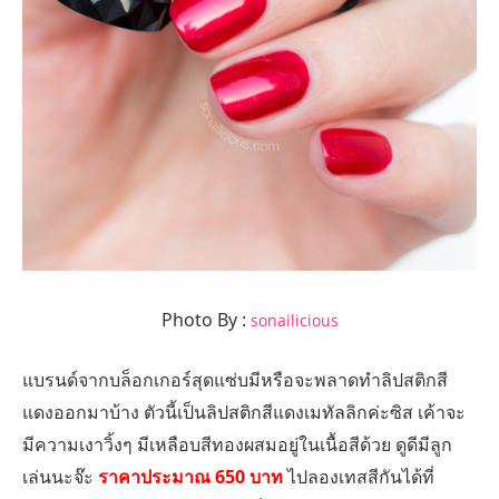
Photo By :
sonailicious
แบรนด์จากบล็อกเกอร์สุดแซ่บมีหรือจะพลาดทำลิปสติกสี
แดงออกมาบ้าง ตัวนี้เป็นลิปสติกสีแดงเมทัลลิกค่ะซิส เค้าจะ
มีความเงาวิ้งๆ มีเหลือบสีทองผสมอยู่ในเนื้อสีด้วย ดูดีมีลูก
เล่นนะจ๊ะ
ราคาประมาณ 650 บาท
ไปลองเทสสีกันได้ที่