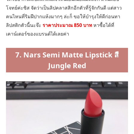
โจทย์ค่ะซิส จัดว่าเป็นลิปคลาสสิกอีกตัวที่รู้จักกันดี แต่สาว
คนไหนที่ริมฝีปากแห้งมากๆ ล่ะก็ ขอให้บำรุงให้ดีก่อนทา
ลิปสติกตัวนี้นะจ๊ะ
ราคาประมาณ 850 บาท
หาซื้อได้ที่
เคาน์เตอร์ของแบรนด์ได้เลยค่า
7. Nars Semi Matte Lipstick สี
Jungle Red