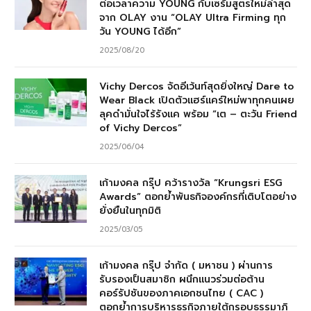
ต่อเวลาความ YOUNG กับเซรั่มสูตรใหม่ล่าสุด
จาก OLAY งาน “OLAY Ultra Firming ทุก
วัน YOUNG ได้อีก”
2025/08/20
Vichy Dercos จัดอีเว้นท์สุดยิ่งใหญ่ Dare to
Wear Black เปิดตัวแฮร์แคร์ใหม่พาทุกคนเผย
ลุคดำมั่นใจไร้รังแค พร้อม “เต – ตะวัน Friend
of Vichy Dercos”
2025/06/04
เก้ามงคล กรุ๊ป คว้ารางวัล “Krungsri ESG
Awards” ตอกย้ำพันธกิจองค์กรที่เติบโตอย่าง
ยั่งยืนในทุกมิติ
2025/03/05
เก้ามงคล กรุ๊ป จำกัด ( มหาชน ) ผ่านการ
รับรองเป็นสมาชิก ผนึกแนวร่วมต่อต้าน
คอร์รัปชันของภาคเอกชนไทย ( CAC )
ตอกย้ำการบริหารธุรกิจภายใต้กรอบธรรมาภิ