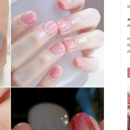
แ
แ
m
ท
ใ
ท