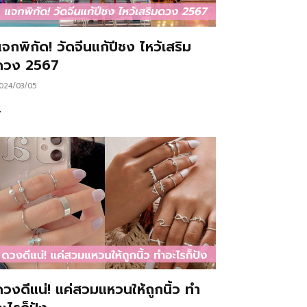
จกพิกัด! วัดจีนแก้ปีชง ไหว้เสริม
ดวง 2567
024/03/05
…
ดวงดีแน่! แค่สวมแหวนให้ถูกนิ้ว ทำ