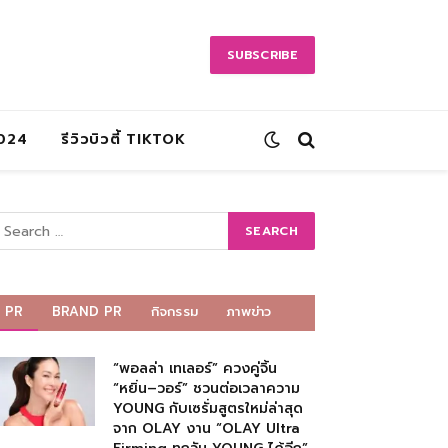
SUBSCRIBE
2024
รีวิวบิวตี้ TIKTOK
PR
BRAND PR
กิจกรรม
ภาพข่าว
“พอลล่า เทเลอร์” ควงคู่จิ้น
“หยิ่น–วอร์” ชวนต่อเวลาความ
YOUNG กับเซรั่มสูตรใหม่ล่าสุด
จาก OLAY งาน “OLAY Ultra