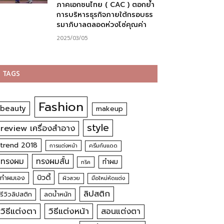
ภาคเอกชนไทย ( CAC ) ตอกย้ำ
การบริหารธุรกิจภายใต้กรอบธร
รมาภิบาลตลอดห่วงโซ่คุณค่า
2025/03/05
TAGS
Fashion
beauty
makeup
style
review เครื่องสำอาง
trend 2018
การแต่งหน้า
ครีมกันแดด
ทรงผม
ทรงผมสั้น
ทำผม
ทริค
บิวตี้
ทำผมเอง
ผิวสวย
มือใหม่หัดแต่ง
ลิปสติก
รีวิวลิปสติก
ลดน้ำหนัก
วิธีแต่งตา
วิธีแต่งหน้า
สอนแต่งตา