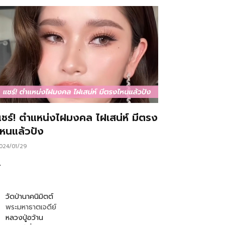
แชร์! ตำแหน่งไฝมงคล ไฝเสน่ห์ มีตรง
ไหนแล้วปัง
024/01/29
…
วัดป่านาคนิมิตต์
พระมหาธาตเจดีย์
หลวงปู่อว้าน