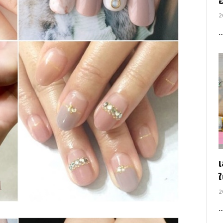
อ
2
2