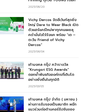
Firming ทุกวัน YOUNG ได้อีก”
2025/08/20
Vichy Dercos จัดอีเว้นท์สุดยิ่ง
ใหญ่ Dare to Wear Black เปิด
ตัวแฮร์แคร์ใหม่พาทุกคนเผยลุ
คดำมั่นใจไร้รังแค พร้อม “เต –
ตะวัน Friend of Vichy
Dercos”
2025/06/04
เก้ามงคล กรุ๊ป คว้ารางวัล
“Krungsri ESG Awards”
ตอกย้ำพันธกิจองค์กรที่เติบโต
อย่างยั่งยืนในทุกมิติ
2025/03/05
เก้ามงคล กรุ๊ป จำกัด ( มหาชน )
ผ่านการรับรองเป็นสมาชิก ผนึก
แนวร่วมต่อต้านคอร์รัปชันของ