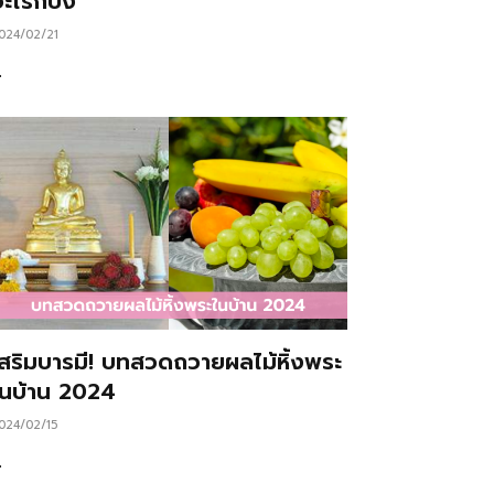
ะไรก็ปัง
024/02/21
…
เสริมบารมี! บทสวดถวายผลไม้หิ้งพระ
ในบ้าน 2024
024/02/15
…