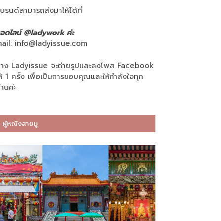
บรนด์สามารถส่งมาให้ได้ที่
อดไลน์ @ladywork ค่ะ
ail:
info@ladyissue.com
าง Ladyissue จะถ่ายรูปและลงโพส Facebook
ห้ 1 ครั้ง เพื่อเป็นการขอบคุณและให้กำลังใจทุก
่านค่ะ
ผู้หญิงสายมู