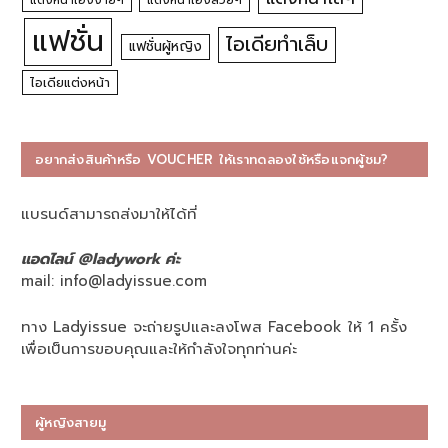
แต่งหน้าเองง่ายๆ
แต่งหน้าเองสวยๆ
แฟชั่น
ไอเดียทำเล็บ
แฟชั่นผู้หญิง
ไอเดียแต่งหน้า
อยากส่งสินค้าหรือ VOUCHER ให้เราทดลองใช้หรือแจกผู้ชม?
แบรนด์สามารถส่งมาให้ได้ที่
แอดไลน์ @ladywork ค่ะ
mail:
info@ladyissue.com
ทาง Ladyissue จะถ่ายรูปและลงโพส Facebook ให้ 1 ครั้ง
เพื่อเป็นการขอบคุณและให้กำลังใจทุกท่านค่ะ
ผู้หญิงสายมู