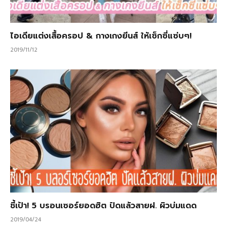
ไอเดียแต่งเสื้อครอป & กางเกงยีนส์ ให้เซ็กซี่แซ่บๆ!
2019/11/12
ชี้เป้า! 5 บรอนเซอร์ยอดฮิต ปัดแล้วสายฝ. ผิวบ่มแดด
2019/04/24