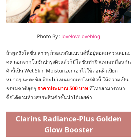
Photo By :
loveloveloveblog
ถ้าพูดถึงโลชั่น สาวๆ ก็วอแวกับแบรนด์นี้อยู่พอสมควรเลยนะ
คะ นอกจากโลชั่นบำรุงผิวแล้วก็มีโลชั่นทำผิวแทนเหมือนกัน
ตัวนี้เป็น Wet Skin Moisturizer เอาไว้ใช้ตอนผิวเปียก
หมาดๆ นะคะซิส สีจะไม่แทนมากเท่าไหร่ตัวนี้ ให้ความเป็น
ธรรมชาติสุดๆ
ราคาประมาณ 500 บาท
ที่ไทยสามารถหา
ซื้อได้ตามห้างสรรพสินค้าชั้นนำได้เลยค่า
Clarins Radiance-Plus Golden
Glow Booster