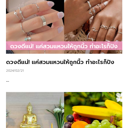
ดวงดีแน่! แค่สวมแหวนให้ถูกนิ้ว ทำอะไรก็ปัง
2024/02/21
…