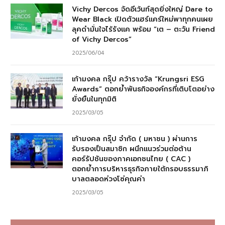
Vichy Dercos จัดอีเว้นท์สุดยิ่งใหญ่ Dare to
Wear Black เปิดตัวแฮร์แคร์ใหม่พาทุกคนเผย
ลุคดำมั่นใจไร้รังแค พร้อม “เต – ตะวัน Friend
of Vichy Dercos”
2025/06/04
เก้ามงคล กรุ๊ป คว้ารางวัล “Krungsri ESG
Awards” ตอกย้ำพันธกิจองค์กรที่เติบโตอย่าง
ยั่งยืนในทุกมิติ
2025/03/05
เก้ามงคล กรุ๊ป จำกัด ( มหาชน ) ผ่านการ
รับรองเป็นสมาชิก ผนึกแนวร่วมต่อต้าน
คอร์รัปชันของภาคเอกชนไทย ( CAC )
ตอกย้ำการบริหารธุรกิจภายใต้กรอบธรรมาภิ
บาลตลอดห่วงโซ่คุณค่า
2025/03/05