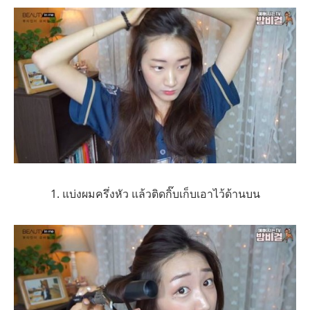
1. แบ่งผมครึ่งหัว แล้วติดกิ๊บเก็บเอาไว้ด้านบน