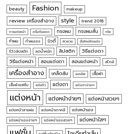
Fashion
beauty
makeup
style
review เครื่องสำอาง
trend 2018
ทรงผม
ทรงผมสั้น
การแต่งหน้า
ครีมกันแดด
ทริค
บิวตี้
ทำผม
ทำผมเอง
ผิวสวย
มือใหม่หัดแต่ง
วิธีแต่งตา
ลิปสติก
รีวิวลิปสติก
ลดน้ำหนัก
วิธีแต่งหน้า
สอนแต่งหน้า
สอนแต่งตา
สไตล์
เครื่องสำอาง
เคล็ดลับ
เสื้อผ้า
เมคอัพ
แต่งตา
เสื้อผ้าแฟชั่น
แต่งตัว
แต่งตาง่ายๆ
แต่งหน้า
แต่งหน้าง่ายๆ
แต่งหน้าสวยๆ
แต่งหน้าเอง
แต่งหน้าสายฝอ
แต่งหน้าเกาหลี
แต่งหน้าใสๆ
แต่งหน้าเองง่ายๆ
แต่งหน้าเองสวยๆ
แฟชั่น
ไอเดียทำเล็บ