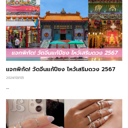
แจกพิกัด! วัดจีนแก้ปีชง ไหว้เสริมดวง 2567
2024/03/05
…