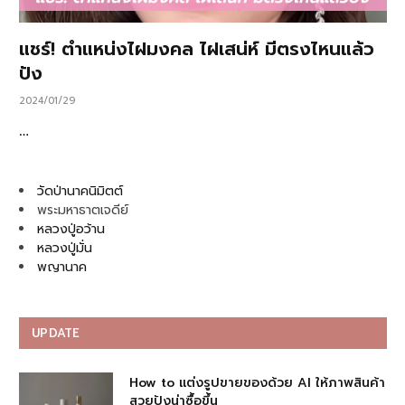
แชร์! ตำแหน่งไฝมงคล ไฝเสน่ห์ มีตรงไหนแล้ว
ปัง
2024/01/29
…
วัดป่านาคนิมิตต์
พระมหาธาตเจดีย์
หลวงปู่อว้าน
หลวงปู่มั่น
พญานาค
UPDATE
How to แต่งรูปขายของด้วย AI ให้ภาพสินค้า
สวยปังน่าซื้อขึ้น