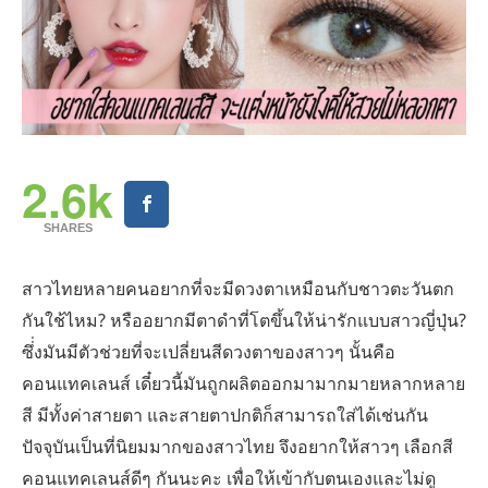
2.6k
SHARES
สาวไทยหลายคนอยากที่จะมีดวงตาเหมือนกับชาวตะวันตก
กันใช้ไหม? หรืออยากมีตาดำที่โตขึ้นให้น่ารักแบบสาวญี่ปุ่น?
ซึ่่งมันมีตัวช่วยที่จะเปลี่ยนสีดวงตาของสาวๆ นั้นคือ
คอนแทคเลนส์ เดี๋ยวนี้มันถูกผลิตออกมามากมายหลากหลาย
สี มีทั้งค่าสายตา และสายตาปกติก็สามารถใส่ได้เช่นกัน
ปัจจุบันเป็นที่นิยมมากของสาวไทย จึงอยากให้สาวๆ เลือกสี
คอนแทคเลนส์ดีๆ กันนะคะ เพื่อให้เข้ากับตนเองและไม่ดู