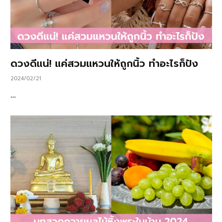
ดวงดีแน่! แค่สวมแหวนให้ถูกนิ้ว ทำอะไรก็ปัง
2024/02/21
…