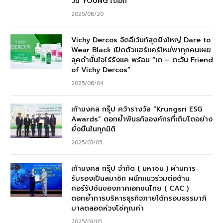
วัน YOUNG ได้อีก”
2025/08/20
Vichy Dercos จัดอีเว้นท์สุดยิ่งใหญ่ Dare to
Wear Black เปิดตัวแฮร์แคร์ใหม่พาทุกคนเผย
ลุคดำมั่นใจไร้รังแค พร้อม “เต – ตะวัน Friend
of Vichy Dercos”
2025/06/04
เก้ามงคล กรุ๊ป คว้ารางวัล “Krungsri ESG
Awards” ตอกย้ำพันธกิจองค์กรที่เติบโตอย่าง
ยั่งยืนในทุกมิติ
2025/03/05
เก้ามงคล กรุ๊ป จำกัด ( มหาชน ) ผ่านการ
รับรองเป็นสมาชิก ผนึกแนวร่วมต่อต้าน
คอร์รัปชันของภาคเอกชนไทย ( CAC )
ตอกย้ำการบริหารธุรกิจภายใต้กรอบธรรมาภิ
บาลตลอดห่วงโซ่คุณค่า
2025/03/05