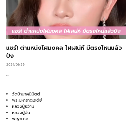
แชร์! ตำแหน่งไฝมงคล ไฝเสน่ห์ มีตรงไหนแล้ว
ปัง
2024/01/29
…
วัดป่านาคนิมิตต์
พระมหาธาตเจดีย์
หลวงปู่อว้าน
หลวงปู่มั่น
พญานาค