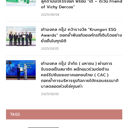
ลุคดำมั่นใจไร้รังแค พร้อม “เต – ตะวัน Friend
of Vichy Dercos”
2025/06/04
เก้ามงคล กรุ๊ป คว้ารางวัล “Krungsri ESG
Awards” ตอกย้ำพันธกิจองค์กรที่เติบโตอย่าง
ยั่งยืนในทุกมิติ
2025/03/05
เก้ามงคล กรุ๊ป จำกัด ( มหาชน ) ผ่านการ
รับรองเป็นสมาชิก ผนึกแนวร่วมต่อต้าน
คอร์รัปชันของภาคเอกชนไทย ( CAC )
ตอกย้ำการบริหารธุรกิจภายใต้กรอบธรรมาภิ
บาลตลอดห่วงโซ่คุณค่า
2025/03/05
TAGS