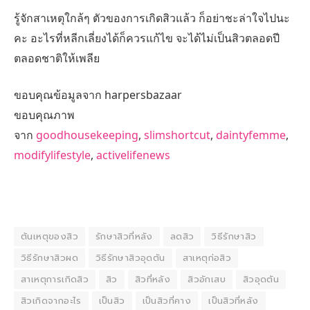
รู้จักสาเหตุใกล้ๆ ตัวของการเกิดสิวแล้ว ก็อย่าชะล่าใจไปนะ
คะ อะไรที่หลีกเลี่ยงได้ก็ควรแก้ไข จะได้ไม่เป็นสิวตลอดปี
ตลอดชาติให้เพลีย
ขอบคุณข้อมูลจาก harpersbazaar
ขอบคุณภาพ
จาก
goodhousekeeping
,
slimshortcut
,
daintyfemme
,
modifylifestyle
,
activelifenews
ต้นเหตุของสิว
รักษาสิวที่หลัง
ลดสิว
วิธีรักษาสิว
วิธีรักษาสิวผด
วิธีรักษาสิวอุดตัน
สาเหตุก่อสิว
สาเหตุการเกิดสิว
สิว
สิวที่หลัง
สิวอักเสบ
สิวอุดตัน
สิวเกิดจากอะไร
เป็นสิว
เป็นสิวที่คาง
เป็นสิวที่หลัง