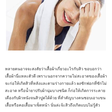
หลายคนอาจจะสงสัยว่าเสื้อผ้าเกี่ยวอะไรกับสิว ขอบอกว่า
เสื้อผ้านี่แหละตัวดี เพราะนอกจากความไม่สะอาดของเสื้อผ้า
จะก่อให้เกิดสิวที่หลังและตามร่างกายแล้ว ผงซักฟอกที่ซักไม่
สะอาด หรือน้ำยาปรับผ้านุ่มบางชนิด ก็ก่อให้เกิดการระคาย
เคืองกับผิวหนังจนสิวปูดได้ด้วย ที่สำคัญบางคนชอบเอาแขน
เสื้อหรือคอเสื้อมาเช็ดหน้า นั่นล่ะจ้ะสิวถึงเกิดแบบไม่รู้ตัว