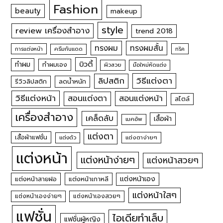
Fashion
beauty
makeup
style
review เครื่องสำอาง
trend 2018
ทรงผม
ทรงผมสั้น
การแต่งหน้า
ครีมกันแดด
ทริค
บิวตี้
ทำผม
ทำผมเอง
ผิวสวย
มือใหม่หัดแต่ง
วิธีแต่งตา
ลิปสติก
รีวิวลิปสติก
ลดน้ำหนัก
วิธีแต่งหน้า
สอนแต่งหน้า
สอนแต่งตา
สไตล์
เครื่องสำอาง
เคล็ดลับ
เสื้อผ้า
เมคอัพ
แต่งตา
เสื้อผ้าแฟชั่น
แต่งตัว
แต่งตาง่ายๆ
แต่งหน้า
แต่งหน้าง่ายๆ
แต่งหน้าสวยๆ
แต่งหน้าเอง
แต่งหน้าสายฝอ
แต่งหน้าเกาหลี
แต่งหน้าใสๆ
แต่งหน้าเองง่ายๆ
แต่งหน้าเองสวยๆ
แฟชั่น
ไอเดียทำเล็บ
แฟชั่นผู้หญิง