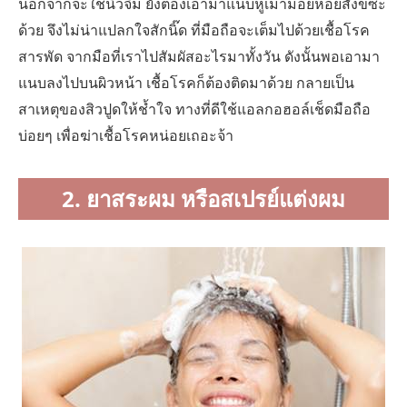
นอกจากจะใช้นิ้วจิ้ม ยังต้องเอามาแนบหูเม้ามอยหอยสังข์ซะ
ด้วย จึงไม่น่าแปลกใจสักนิ๊ด ที่มือถือจะเต็มไปด้วยเชื้อโรค
สารพัด จากมือที่เราไปสัมผัสอะไรมาทั้งวัน ดังนั้นพอเอามา
แนบลงไปบนผิวหน้า เชื้อโรคก็ต้องติดมาด้วย กลายเป็น
สาเหตุของสิวปูดให้ช้ำใจ ทางที่ดีใช้แอลกอฮอล์เช็ดมือถือ
บ่อยๆ เพื่อฆ่าเชื้อโรคหน่อยเถอะจ้า
2. ยาสระผม หรือสเปรย์แต่งผม