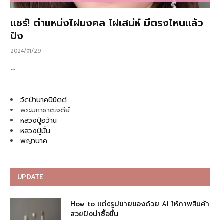
แชร์! ตำแหน่งไฝมงคล ไฝเสน่ห์ มีตรงไหนแล้ว
ปัง
2024/01/29
…
วัดป่านาคนิมิตต์
พระมหาธาตเจดีย์
หลวงปู่อว้าน
หลวงปู่มั่น
พญานาค
UPDATE
How to แต่งรูปขายของด้วย AI ให้ภาพสินค้า
สวยปังน่าซื้อขึ้น