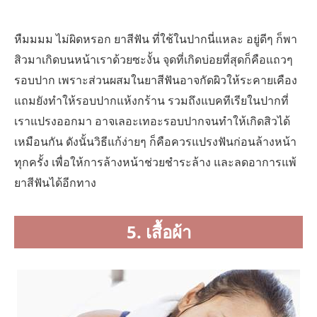
หืมมมม ไม่ผิดหรอก ยาสีฟัน ที่ใช้ในปากนี่แหละ อยู่ดีๆ ก็พา
สิวมาเกิดบนหน้าเราด้วยซะงั้น จุดที่เกิดบ่อยที่สุดก็คือแถวๆ
รอบปาก เพราะส่วนผสมในยาสีฟันอาจกัดผิวให้ระคายเคือง
แถมยังทำให้รอบปากแห้งกร้าน รวมถึงแบคทีเรียในปากที่
เราแปรงออกมา อาจเลอะเทอะรอบปากจนทำให้เกิดสิวได้
เหมือนกัน ดังนั้นวิธีแก้ง่ายๆ ก็คือควรแปรงฟันก่อนล้างหน้า
ทุกครั้ง เพื่อให้การล้างหน้าช่วยชำระล้าง และลดอาการแพ้
ยาสีฟันได้อีกทาง
5. เสื้อผ้า