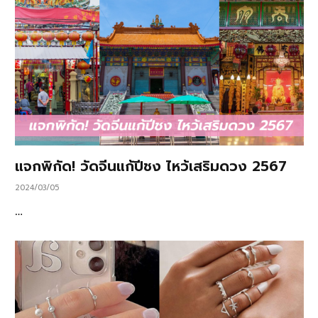
แจกพิกัด! วัดจีนแก้ปีชง ไหว้เสริมดวง 2567
2024/03/05
…