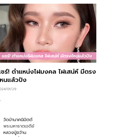
แชร์! ตำแหน่งไฝมงคล ไฝเสน่ห์ มีตรง
ไหนแล้วปัง
024/01/29
…
วัดป่านาคนิมิตต์
พระมหาธาตเจดีย์
หลวงปู่อว้าน