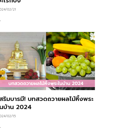
ะไรก็ปัง
024/02/21
…
เสริมบารมี! บทสวดถวายผลไม้หิ้งพระ
ในบ้าน 2024
024/02/15
…