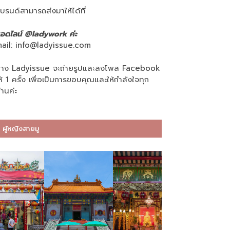
บรนด์สามารถส่งมาให้ได้ที่
อดไลน์ @ladywork ค่ะ
ail:
info@ladyissue.com
าง Ladyissue จะถ่ายรูปและลงโพส Facebook
ห้ 1 ครั้ง เพื่อเป็นการขอบคุณและให้กำลังใจทุก
่านค่ะ
ผู้หญิงสายมู