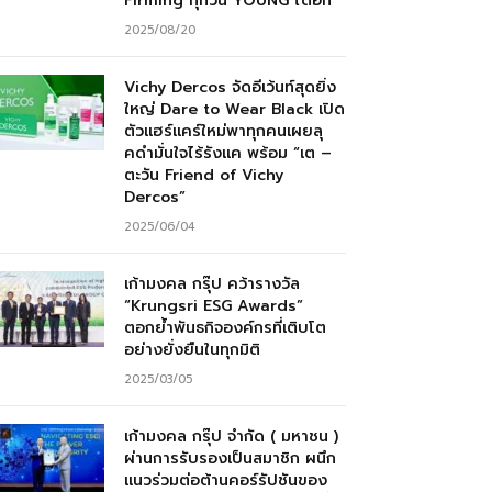
Firming ทุกวัน YOUNG ได้อีก”
2025/08/20
Vichy Dercos จัดอีเว้นท์สุดยิ่ง
ใหญ่ Dare to Wear Black เปิด
ตัวแฮร์แคร์ใหม่พาทุกคนเผยลุ
คดำมั่นใจไร้รังแค พร้อม “เต –
ตะวัน Friend of Vichy
Dercos”
2025/06/04
เก้ามงคล กรุ๊ป คว้ารางวัล
“Krungsri ESG Awards”
ตอกย้ำพันธกิจองค์กรที่เติบโต
อย่างยั่งยืนในทุกมิติ
2025/03/05
เก้ามงคล กรุ๊ป จำกัด ( มหาชน )
ผ่านการรับรองเป็นสมาชิก ผนึก
แนวร่วมต่อต้านคอร์รัปชันของ