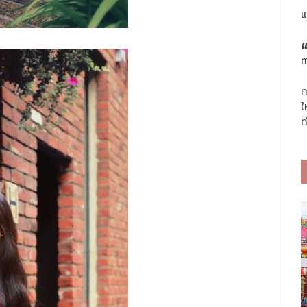
แ
แ
m
ท
ใ
ท