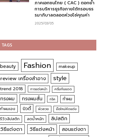
ภาคเอกชนไทย ( CAC ) ตอกย้ำ
การบริหารธุรกิจภายใต้กรอบธร
รมาภิบาลตลอดห่วงโซ่คุณค่า
2025/03/05
TAGS
Fashion
beauty
makeup
style
review เครื่องสำอาง
trend 2018
การแต่งหน้า
ครีมกันแดด
ทรงผม
ทรงผมสั้น
ทำผม
ทริค
บิวตี้
ทำผมเอง
ผิวสวย
มือใหม่หัดแต่ง
ลิปสติก
รีวิวลิปสติก
ลดน้ำหนัก
วิธีแต่งตา
วิธีแต่งหน้า
สอนแต่งตา