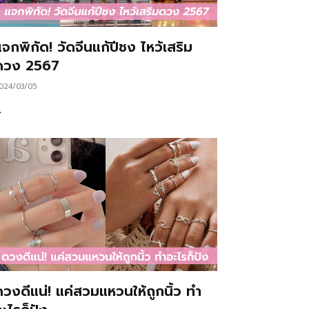
จกพิกัด! วัดจีนแก้ปีชง ไหว้เสริม
ดวง 2567
024/03/05
…
ดวงดีแน่! แค่สวมแหวนให้ถูกนิ้ว ทำ