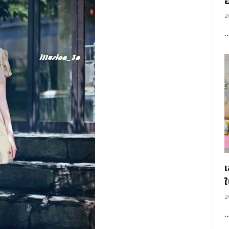
อ
2
2