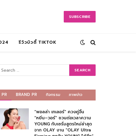
SUBSCRIBE
2024
รีวิวบิวตี้ TIKTOK
PR
BRAND PR
กิจกรรม
ภาพข่าว
“พอลล่า เทเลอร์” ควงคู่จิ้น
“หยิ่น–วอร์” ชวนต่อเวลาความ
YOUNG กับเซรั่มสูตรใหม่ล่าสุด
จาก OLAY งาน “OLAY Ultra