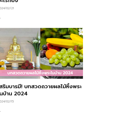
ะไรก็ปัง
024/02/21
…
เสริมบารมี! บทสวดถวายผลไม้หิ้งพระ
ในบ้าน 2024
024/02/15
…