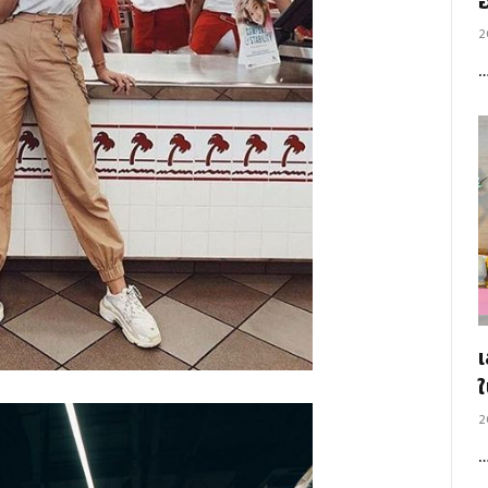
อ
2
2