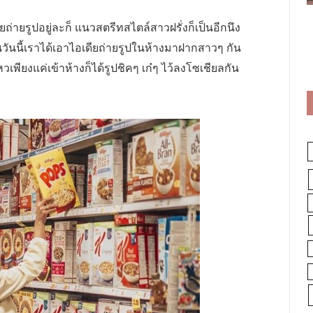
ายรูปอยู่ละก็ แนวสตรีทสไตล์สาวฝรั่งก็เป็นอีกนึง
งในวันนี้เราได้เอาไอเดียถ่ายรูปในห้างมาฝากสาวๆ กัน
วเพียงแค่เข้าห้างก็ได้รูปชิคๆ เก๋ๆ ไว้ลงโซเชียลกัน