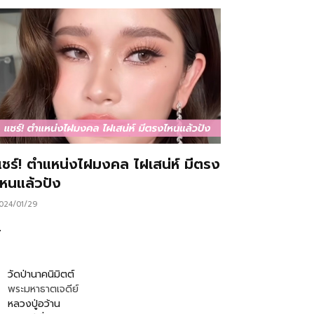
แชร์! ตำแหน่งไฝมงคล ไฝเสน่ห์ มีตรง
ไหนแล้วปัง
024/01/29
…
วัดป่านาคนิมิตต์
พระมหาธาตเจดีย์
หลวงปู่อว้าน