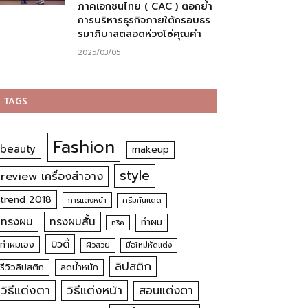
ภาคเอกชนไทย ( CAC ) ตอกย้ำ
การบริหารธุรกิจภายใต้กรอบธร
รมาภิบาลตลอดห่วงโซ่คุณค่า
2025/03/05
TAGS
Fashion
beauty
makeup
style
review เครื่องสำอาง
trend 2018
การแต่งหน้า
ครีมกันแดด
ทรงผม
ทรงผมสั้น
ทำผม
ทริค
บิวตี้
ทำผมเอง
ผิวสวย
มือใหม่หัดแต่ง
ลิปสติก
รีวิวลิปสติก
ลดน้ำหนัก
วิธีแต่งตา
วิธีแต่งหน้า
สอนแต่งตา