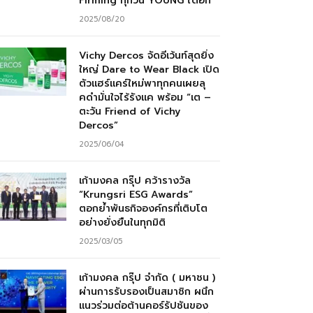
Firming ทุกวัน YOUNG ได้อีก”
2025/08/20
Vichy Dercos จัดอีเว้นท์สุดยิ่ง
ใหญ่ Dare to Wear Black เปิด
ตัวแฮร์แคร์ใหม่พาทุกคนเผยลุ
คดำมั่นใจไร้รังแค พร้อม “เต –
ตะวัน Friend of Vichy
Dercos”
2025/06/04
เก้ามงคล กรุ๊ป คว้ารางวัล
“Krungsri ESG Awards”
ตอกย้ำพันธกิจองค์กรที่เติบโต
อย่างยั่งยืนในทุกมิติ
2025/03/05
เก้ามงคล กรุ๊ป จำกัด ( มหาชน )
ผ่านการรับรองเป็นสมาชิก ผนึก
แนวร่วมต่อต้านคอร์รัปชันของ