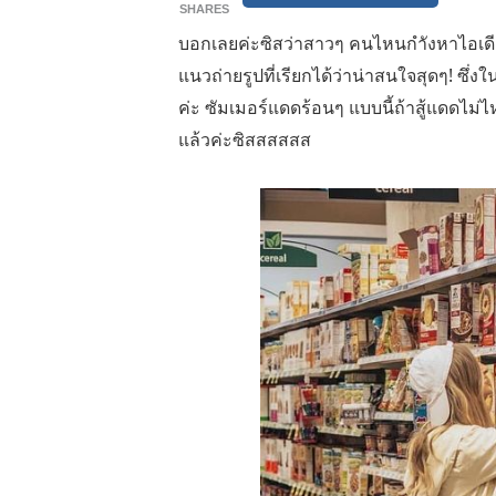
SHARES
บอกเลยค่ะซิสว่าสาวๆ คนไหนกำังหาไอเดียถ่
แนวถ่ายรูปที่เรียกได้ว่าน่าสนใจสุดๆ! ซึ่
ค่ะ ซัมเมอร์แดดร้อนๆ แบบนี้ถ้าสู้แดดไม่ไห
แล้วค่ะซิสสสสสส