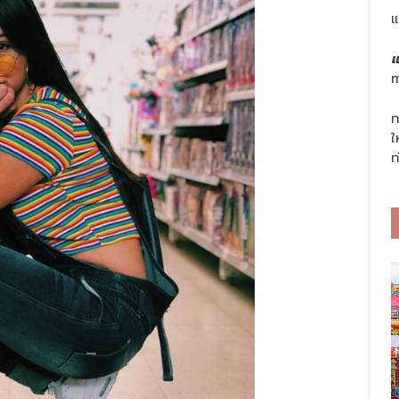
แ
แ
m
ท
ใ
ท