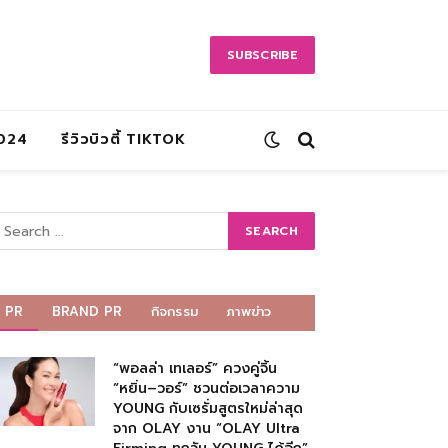
SUBSCRIBE
2024
รีวิวบิวตี้ TIKTOK
PR
BRAND PR
กิจกรรม
ภาพข่าว
“พอลล่า เทเลอร์” ควงคู่จิ้น
“หยิ่น–วอร์” ชวนต่อเวลาความ
YOUNG กับเซรั่มสูตรใหม่ล่าสุด
จาก OLAY งาน “OLAY Ultra