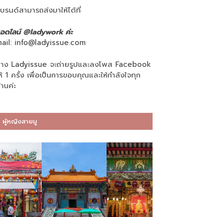
บรนด์สามารถส่งมาให้ได้ที่
อดไลน์ @ladywork ค่ะ
ail:
info@ladyissue.com
าง Ladyissue จะถ่ายรูปและลงโพส Facebook
ห้ 1 ครั้ง เพื่อเป็นการขอบคุณและให้กำลังใจทุก
่านค่ะ
ผู้หญิงสายมู