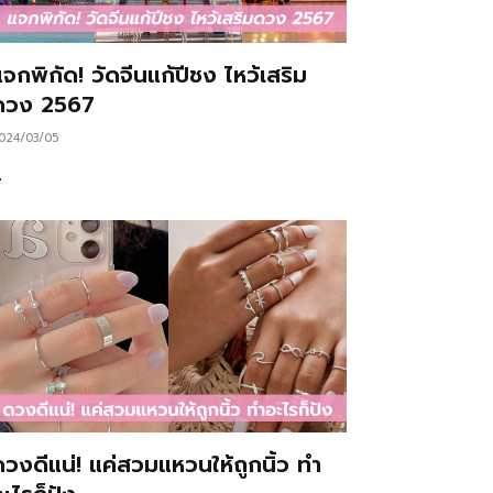
จกพิกัด! วัดจีนแก้ปีชง ไหว้เสริม
ดวง 2567
024/03/05
…
ดวงดีแน่! แค่สวมแหวนให้ถูกนิ้ว ทำ